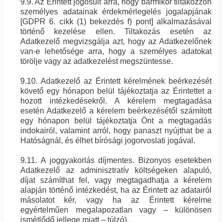
9.9. Az Érintett jogosult arra, hogy bármikor tiltakozzon
személyes adatainak érdekmérlegelés jogalapjának
[GDPR 6. cikk (1) bekezdés f) pont] alkalmazásával
történő kezelése ellen. Tiltakozás esetén az
Adatkezelő megvizsgálja azt, hogy az Adatkezelőnek
van-e lehetősége arra, hogy a személyes adatokat
törölje vagy az adatkezelést megszüntesse.
9.10. Adatkezelő az Érintett kérelmének beérkezését
követő egy hónapon belül tájékoztatja az Érintettet a
hozott intézkedésekről. A kérelem megtagadása
esetén Adatkezelő a kérelem beérkezésétől számított
egy hónapon belül tájékoztatja Önt a megtagadás
indokairól, valamint arról, hogy panaszt nyújthat be a
Hatóságnál, és élhet bírósági jogorvoslati jogával.
9.11. A joggyakorlás díjmentes. Bizonyos esetekben
Adatkezelő az adminisztratív költségeken alapuló,
díjat számíthat fel, vagy megtagadhatja a kérelem
alapján történő intézkedést, ha az Érintett az adatairól
másolatot kér, vagy ha az Érintett kérelme
egyértelműen megalapozatlan vagy – különösen
ismétlődő jellege miatt – túlzó).