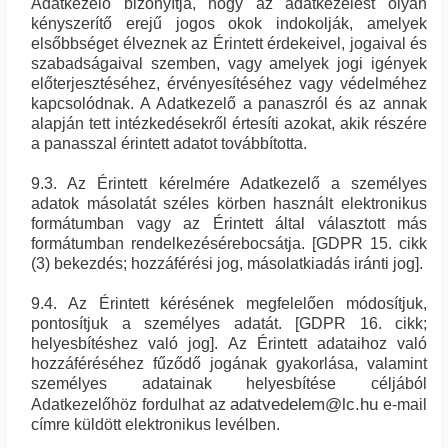
Adatkezelő bizonyítja, hogy az adatkezelést olyan
kényszerítő erejű jogos okok indokolják, amelyek
elsőbbséget élveznek az Érintett érdekeivel, jogaival és
szabadságaival szemben, vagy amelyek jogi igények
előterjesztéséhez, érvényesítéséhez vagy védelméhez
kapcsolódnak. A Adatkezelő a panaszról és az annak
alapján tett intézkedésekről értesíti azokat, akik részére
a panasszal érintett adatot továbbította.
9.3. Az Érintett kérelmére Adatkezelő a személyes
adatok másolatát széles körben használt elektronikus
formátumban vagy az Érintett által választott más
formátumban rendelkezésérebocsátja. [GDPR 15. cikk
(3) bekezdés; hozzáférési jog, másolatkiadás iránti jog].
9.4. Az Érintett kérésének megfelelően módosítjuk,
pontosítjuk a személyes adatát. [GDPR 16. cikk;
helyesbítéshez való jog]. Az Érintett adataihoz való
hozzáféréséhez fűződő jogának gyakorlása, valamint
személyes adatainak helyesbítése céljából
adatvedelem@lc.hu
Adatkezelőhöz fordulhat az
e-mail
címre küldött elektronikus levélben.