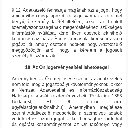
9.12. Adatkezelő fenntartja magának azt a jogot, hogy
amennyiben megalapozott kétségei vannak a kérelmet
benyújtó személy kilétét illetően, akkor az Érintett
személyazonosságának megerősítéséhez szükséges
információk nyújtását kérje. Ilyen esetnek tekinthető
különösen az, ha az Érintett a másolat kéréséhez való
jogával él, amely esetben indokolt, hogy Adatkezelő
meggyőződjön arról, hogy a kérelem a jogosult
személytől származik.
10. Az Ön jogérvényesítési lehetőségei
Amennyiben az Ön megítélése szerint az adatkezelés
nem felel meg a jogszabályi követelményeknek, akkor
a Nemzeti Adatvédelmi és Információszabadság
Hatóság eljárását kezdeményezheti (Postacím: 1363
Budapest, Pf.: 9., e-mail cím:
ugyfelszolgalat@naih.hu). Amennyiben megítélése
szerint Adatkezelő megsértette a személyes adatok
védelméhez fűződő jogát, akkor bírósághoz fordulhat
és eljárást kezdeményezhet az Ön lakóhelye vagy