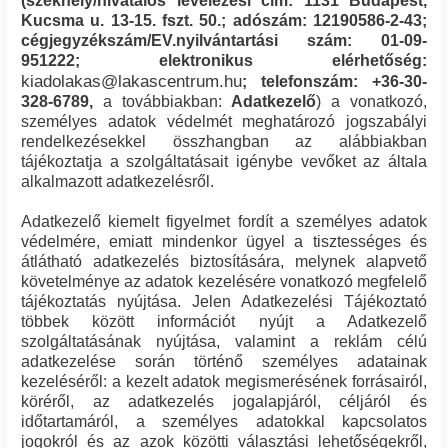
(székhely/hivatalos levelezési cím:
1131
Budapest
,
Kucsma u. 13-15. fszt. 50.
; adószám:
12190586-2-43
;
cégjegyzékszám/EV.nyilvántartási szám:
01-09-
951222
; elektronikus elérhetőség:
kiadolakas@lakascentrum.hu
; telefonszám:
+36-30-
328-6789
,
a továbbiakban:
Adatkezelő
) a vonatkozó,
személyes adatok védelmét meghatározó jogszabályi
rendelkezésekkel összhangban az alábbiakban
tájékoztatja a szolgáltatásait igénybe vevőket az általa
alkalmazott adatkezelésről.
Adatkezelő kiemelt figyelmet fordít a személyes adatok
védelmére, emiatt mindenkor ügyel a tisztességes és
átlátható adatkezelés biztosítására, melynek alapvető
követelménye az adatok kezelésére vonatkozó megfelelő
tájékoztatás nyújtása. Jelen Adatkezelési Tájékoztató
többek között információt nyújt a Adatkezelő
szolgáltatásának nyújtása, valamint a reklám célú
adatkezelése során történő személyes adatainak
kezeléséről: a kezelt adatok megismerésének forrásairól,
köréről, az adatkezelés jogalapjáról, céljáról és
időtartamáról, a személyes adatokkal kapcsolatos
jogokról és az azok közötti választási lehetőségekről,