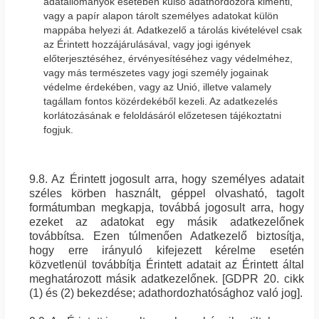
adatállományok esetében külső adathordozóra kimenti,
vagy a papír alapon tárolt személyes adatokat külön
mappába helyezi át. Adatkezelő a tárolás kivételével csak
az Érintett hozzájárulásával, vagy jogi igények
előterjesztéséhez, érvényesítéséhez vagy védelméhez,
vagy más természetes vagy jogi személy jogainak
védelme érdekében, vagy az Unió, illetve valamely
tagállam fontos közérdekéből kezeli. Az adatkezelés
korlátozásának e feloldásáról előzetesen tájékoztatni
fogjuk.
9.8. Az Érintett jogosult arra, hogy személyes adatait
széles körben használt, géppel olvasható, tagolt
formátumban megkapja, továbbá jogosult arra, hogy
ezeket az adatokat egy másik adatkezelőnek
továbbítsa. Ezen túlmenően Adatkezelő biztosítja,
hogy erre irányuló kifejezett kérelme esetén
közvetlenül továbbítja Érintett adatait az Érintett által
meghatározott másik adatkezelőnek. [GDPR 20. cikk
(1) és (2) bekezdése; adathordozhatósághoz való jog].