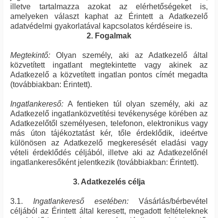
illetve tartalmazza azokat az elérhetőségeket is,
amelyeken választ kaphat az Érintett a Adatkezelő
adatvédelmi gyakorlatával kapcsolatos kérdéseire is.
2. Fogalmak
Megtekintő:
Olyan személy, aki az Adatkezelő által
közvetített ingatlant megtekintette vagy akinek az
Adatkezelő a közvetített ingatlan pontos címét megadta
(továbbiakban: Érintett).
Ingatlankereső:
A fentieken túl olyan személy, aki az
Adatkezelő ingatlanközvetítési tevékenysége körében az
Adatkezelőtől személyesen, telefonon, elektronikus vagy
más úton tájékoztatást kér, tőle érdeklődik, ideértve
különösen az Adatkezelő megkeresését eladási vagy
vételi érdeklődés céljából, illetve aki az Adatkezelőnél
ingatlankeresőként jelentkezik (továbbiakban: Érintett).
3. Adatkezelés célja
3.1.
Ingatlankereső esetében:
Vásárlás/bérbevétel
céljából az Érintett által keresett, megadott feltételeknek