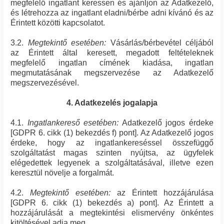
megfelelő ingatlant keressen és ajánljon az Adatkezelő,
és létrehozza az ingatlant eladni/bérbe adni kívánó és az
Érintett közötti kapcsolatot.
3.2.
Megtekintő esetében:
Vásárlás/bérbevétel céljából
az Érintett által keresett, megadott feltételeknek
megfelelő ingatlan címének kiadása, ingatlan
megmutatásának megszervezése az Adatkezelő
megszervezésével.
4. Adatkezelés jogalapja
4.1.
Ingatlankereső esetében:
Adatkezelő jogos érdeke
[GDPR 6. cikk (1) bekezdés f) pont]. Az Adatkezelő jogos
érdeke, hogy az ingatlankereséssel összefüggő
szolgáltatást magas szinten nyújtsa, az ügyfelek
elégedettek legyenek a szolgáltatásával, illetve ezen
keresztül növelje a forgalmát.
4.2.
Megtekintő esetében:
az Érintett hozzájárulása
[GDPR 6. cikk (1) bekezdés a) pont]. Az Érintett a
hozzájárulását a megtekintési elismervény önkéntes
kitöltésével adja meg.