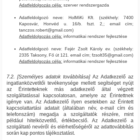
Adatfeldolgozás célja:
szerver rendszergazda
Adatfeldolgozó neve: HolMiKi Kft. (székhely: 7400
Kaposvár, Honvéd u. 16/b. fszt. 2,; email cím;
tanczos.robert@gmail.com)
Adatfeldolgozás célja:
informatikai rendszer fejlesztése
Adatfeldolgozó neve: Fejér Zsolt Károly ev. (székhely:
2335 Taksony, Fő út 121. email cím; fzsolt35@gmail.com)
Adatfeldolgozás célja:
informatikai rendszer fejlesztése
7.2. [Személyes adatok továbbítása]
Az Adatkezelő az
ingatlanközvetítői tevékenysége mellett segítséget nyújt
az Érintetteknek más adatkezelő által végzett
szolgáltatással kapcsolatosan, amelyre az Érintettnek
igénye van. Az Adatkezelő ilyen esetekben az Érintett
kapcsolattartási adatait (általában név, e-mail cím és
telefonszám) megadja a szolgáltatók részére, mint
például hitelközvetítő, értékbecslő. Az Adatkezelő a
szolgáltató nevéről és elérhetőségéről az adattovábbítás
során kap pontos tájékoztatást.