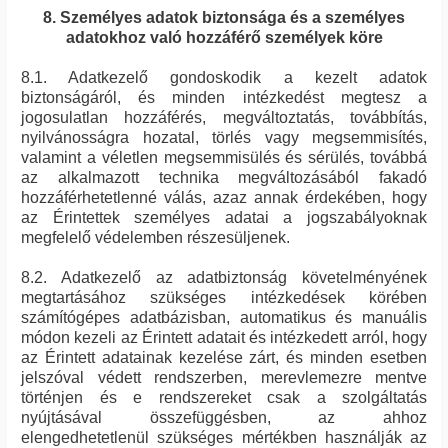
8. Személyes adatok biztonsága és a személyes
adatokhoz való hozzáférő személyek köre
8.1. Adatkezelő gondoskodik a kezelt adatok
biztonságáról, és minden intézkedést megtesz a
jogosulatlan hozzáférés, megváltoztatás, továbbítás,
nyilvánosságra hozatal, törlés vagy megsemmisítés,
valamint a véletlen megsemmisülés és sérülés, továbbá
az alkalmazott technika megváltozásából fakadó
hozzáférhetetlenné válás, azaz annak érdekében, hogy
az Érintettek személyes adatai a jogszabályoknak
megfelelő védelemben részesüljenek.
8.2. Adatkezelő az adatbiztonság követelményének
megtartásához szükséges intézkedések körében
számítógépes adatbázisban, automatikus és manuális
módon kezeli az Érintett adatait és intézkedett arról, hogy
az Érintett adatainak kezelése zárt, és minden esetben
jelszóval védett rendszerben, merevlemezre mentve
történjen és e rendszereket csak a szolgáltatás
nyújtásával összefüggésben, az ahhoz
elengedhetetlenül szükséges mértékben használják az