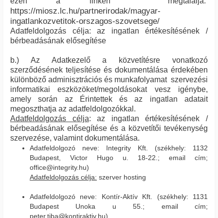
ezen a linken megtalálja:
https://miosz.lc.hu/partnerirodak/magyar-
ingatlankozvetitok-orszagos-szovetsege/
Adatfeldolgozás célja: az ingatlan értékesítésének /
bérbeadásának elősegítése
b.) Az Adatkezelő a közvetítésre vonatkozó
szerződésének teljesítése és dokumentálása érdekében
különböző adminisztrációs és munkafolyamat szervezési
informatikai eszközöket/megoldásokat vesz igénybe,
amely során az Érintettek és az ingatlan adatait
megoszthatja az adatfeldolgozókkal.
Adatfeldolgozás célja
: az ingatlan értékesítésének /
bérbeadásának elősegítése és a közvetítői tevékenység
szervezése, valamint dokumentálása.
Adatfeldolgozó neve: Integrity Kft. (székhely: 1132
Budapest, Victor Hugo u. 18-22.; email cím;
office@integrity.hu)
Adatfeldolgozás célja:
szerver hosting
Adatfeldolgozó neve: Kontír-Aktív Kft. (székhely: 1131
Budapest Unoka u 55.; email cím;
peter.tiba@kontiraktiv.hu)