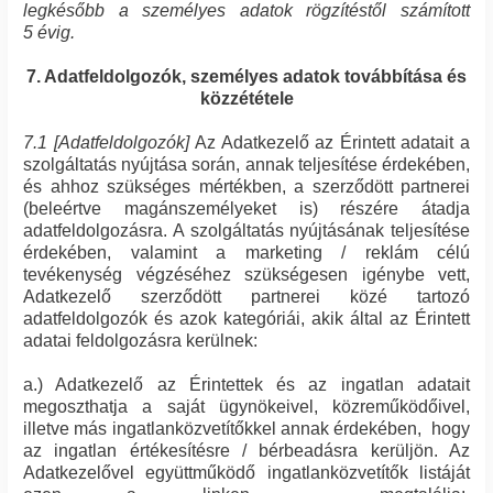
legkésőbb a személyes adatok rögzítéstől számított
5 évig.
7. Adatfeldolgozók, személyes adatok továbbítása és
közzététele
7.1 [Adatfeldolgozók]
Az Adatkezelő az Érintett adatait a
szolgáltatás nyújtása során, annak teljesítése érdekében,
és ahhoz szükséges mértékben, a szerződött partnerei
(beleértve magánszemélyeket is) részére átadja
adatfeldolgozásra. A szolgáltatás nyújtásának teljesítése
érdekében, valamint a marketing / reklám célú
tevékenység végzéséhez szükségesen igénybe vett,
Adatkezelő szerződött partnerei közé tartozó
adatfeldolgozók és azok kategóriái, akik által az Érintett
adatai feldolgozásra kerülnek:
a.) Adatkezelő az Érintettek és az ingatlan adatait
megoszthatja a saját ügynökeivel, közreműködőivel,
illetve más ingatlanközvetítőkkel annak érdekében, hogy
az ingatlan értékesítésre / bérbeadásra kerüljön. Az
Adatkezelővel együttműködő ingatlanközvetítők listáját