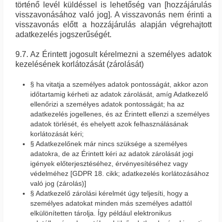
történő levél küldéssel is lehetőség van [hozzájárulás
visszavonásához való jog]. A visszavonás nem érinti a
visszavonás előtt a hozzájárulás alapján végrehajtott
adatkezelés jogszerűségét.
9.7. Az Érintett jogosult kérelmezni a személyes adatok
kezelésének korlátozását (zárolását)
§ ha vitatja a személyes adatok pontosságát, akkor azon
időtartamig kérheti az adatok zárolását, amíg Adatkezelő
ellenőrizi a személyes adatok pontosságát; ha az
adatkezelés jogellenes, és az Érintett ellenzi a személyes
adatok törlését, és ehelyett azok felhasználásának
korlátozását kéri;
§ Adatkezelőnek már nincs szüksége a személyes
adatokra, de az Érintett kéri az adatok zárolását jogi
igények előterjesztéséhez, érvényesítéséhez vagy
védelméhez [GDPR 18. cikk; adatkezelés korlátozásához
való jog (zárolás)]
§ Adatkezelő zárolási kérelmét úgy teljesíti, hogy a
személyes adatokat minden más személyes adattól
elkülönítetten tárolja. Így például elektronikus