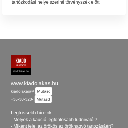
tartózkodási helye szerinti törvényszék előtt.
www.kiadolakas.hu
kiadolakas@
Mutasd
+36-30-328-
Mutasd
Legfrissebb híreink
- Melyek a kaució legfontosabb tudnivalói?
- Miként felel az örökös az örökhagyó tartozásáért?