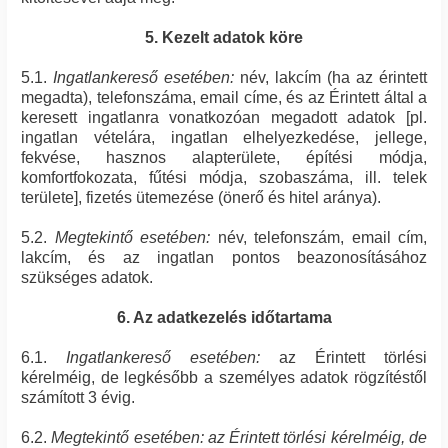
5. Kezelt adatok köre
5.1.
Ingatlankereső esetében:
név, lakcím (ha az érintett
megadta), telefonszáma, email címe, és az Érintett által a
keresett ingatlanra vonatkozóan megadott adatok [pl.
ingatlan vételára, ingatlan elhelyezkedése, jellege,
fekvése, hasznos alapterülete, építési módja,
komfortfokozata, fűtési módja, szobaszáma, ill. telek
területe], fizetés ütemezése (önerő és hitel aránya).
5.2.
Megtekintő esetében:
név, telefonszám, email cím,
lakcím, és az ingatlan pontos beazonosításához
szükséges adatok.
6. Az adatkezelés időtartama
6.1.
Ingatlankereső esetében:
az Érintett törlési
kérelméig, de legkésőbb a személyes adatok rögzítéstől
számított 3 évig.
6.2.
Megtekintő esetében: az Érintett törlési kérelméig, de