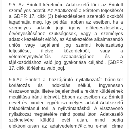
9.5. Az Érintett kérelmére Adatkezelő törli az Érintett
személyes adatát. Az Adatkezelő a kérelem teljesítését
a GDPR 17. cikk (3) bekezdésében szereplő okokból
tagadhatja meg, így például abban az esetben, ha a
személyes adatok jogi igény előterjesztéséhez,
érvényesítéséhez szükségesek, vagy a személyes
adatok kezelését előíró, az Adatkezelőre alkalmazandó
uniós vagy tagállami jog szerinti kötelezettség
teljesítése, illetve közérdekből, vagy a
véleménynyilvánítás szabadságához és a
tájékozódáshoz való jog gyakorlása céljából. [GDPR
17. cikk; törléshez való jog].
9.6.Az Érintett a hozzájáruló nyilatkozatát bármikor
korlátozás és indokolás nélkül, ingyenesen
visszavonhatja. illetve bejelentheti a reklám küldésének
megtiltása iránti igényét. Ebben az esetben az Érintett
nevét és minden egyéb személyes adatát Adatkezelő
haladéktalanul törli a nyilvántartásból. A visszavonó
nyilatkozat megtételére mind postai úton, Adatkezelő
székhelyére küldött levél útján, mind pedig
adatvedelem@lc.hu
elektronikusan az
e-mail címre