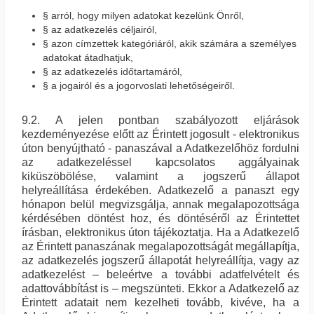
§ arról, hogy milyen adatokat kezelünk Önről,
§ az adatkezelés céljairól,
§ azon címzettek kategóriáról, akik számára a személyes
adatokat átadhatjuk,
§ az adatkezelés időtartamáról,
§ a jogairól és a jogorvoslati lehetőségeiről.
9.2. A jelen pontban szabályozott eljárások
kezdeményezése előtt az Érintett jogosult - elektronikus
úton benyújtható - panaszával a Adatkezelőhöz fordulni
az adatkezeléssel kapcsolatos aggályainak
kiküszöbölése, valamint a jogszerű állapot
helyreállítása érdekében. Adatkezelő a panaszt egy
hónapon belül megvizsgálja, annak megalapozottsága
kérdésében döntést hoz, és döntéséről az Érintettet
írásban, elektronikus úton tájékoztatja. Ha a Adatkezelő
az Érintett panaszának megalapozottságát megállapítja,
az adatkezelés jogszerű állapotát helyreállítja, vagy az
adatkezelést – beleértve a további adatfelvételt és
adattovábbítást is – megszünteti. Ekkor a Adatkezelő az
Érintett adatait nem kezelheti tovább, kivéve, ha a