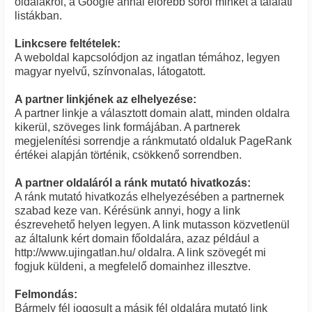
oldalakról, a Google annál előrébb sorol minket a találati
listákban.
Linkcsere feltételek:
A weboldal kapcsolódjon az ingatlan témához, legyen
magyar nyelvű, színvonalas, látogatott.
A partner linkjének az elhelyezése:
A partner linkje a választott domain alatt, minden oldalra
kikerül, szöveges link formájában. A partnerek
megjelenítési sorrendje a ránkmutató oldaluk PageRank
értékei alapján történik, csökkenő sorrendben.
A partner oldaláról a ránk mutató hivatkozás:
A ránk mutató hivatkozás elhelyezésében a partnernek
szabad keze van. Kérésünk annyi, hogy a link
észrevehető helyen legyen. A link mutasson közvetlenül
az általunk kért domain főoldalára, azaz például a
http://www.ujingatlan.hu/ oldalra. A link szövegét mi
fogjuk küldeni, a megfelelő domainhez illesztve.
Felmondás:
Bármely fél jogosult a másik fél oldalára mutató link