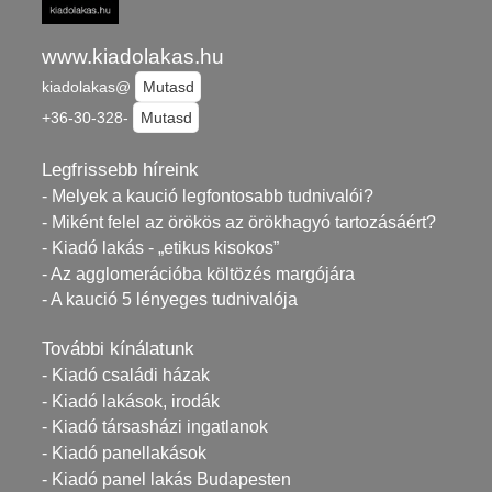
www.kiadolakas.hu
kiadolakas@
Mutasd
+36-30-328-
Mutasd
Legfrissebb híreink
- Melyek a kaució legfontosabb tudnivalói?
- Miként felel az örökös az örökhagyó tartozásáért?
- Kiadó lakás - „etikus kisokos”
- Az agglomerációba költözés margójára
- A kaució 5 lényeges tudnivalója
További kínálatunk
- Kiadó családi házak
- Kiadó lakások, irodák
- Kiadó társasházi ingatlanok
- Kiadó panellakások
- Kiadó panel lakás Budapesten