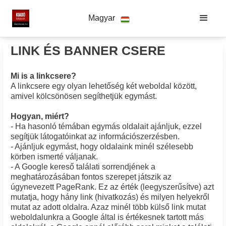
Magyar
LINK ÉS BANNER CSERE
Mi is a linkcsere?
A linkcsere egy olyan lehetőség két weboldal között,
amivel kölcsönösen segíthetjük egymást.
Hogyan, miért?
- Ha hasonló témában egymás oldalait ajánljuk, ezzel
segítjük látogatóinkat az információszerzésben.
- Ajánljuk egymást, hogy oldalaink minél szélesebb
körben ismerté váljanak.
- A Google kereső találati sorrendjének a
meghatározásában fontos szerepet játszik az
úgynevezett PageRank. Ez az érték (leegyszerűsítve) azt
mutatja, hogy hány link (hivatkozás) és milyen helyekről
mutat az adott oldalra. Azaz minél több külső link mutat
weboldalunkra a Google által is értékesnek tartott más