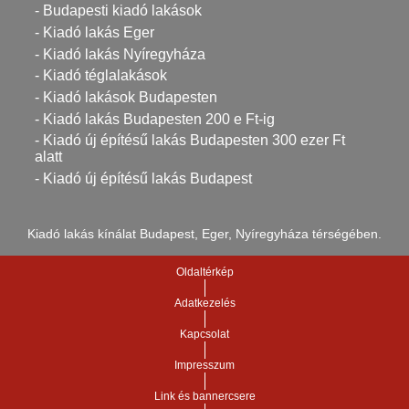
- Budapesti kiadó lakások
- Kiadó lakás Eger
- Kiadó lakás Nyíregyháza
- Kiadó téglalakások
- Kiadó lakások Budapesten
- Kiadó lakás Budapesten 200 e Ft-ig
- Kiadó új építésű lakás Budapesten 300 ezer Ft
alatt
- Kiadó új építésű lakás Budapest
Kiadó lakás kínálat Budapest, Eger, Nyíregyháza térségében.
Oldaltérkép
Adatkezelés
Kapcsolat
Impresszum
Link és bannercsere