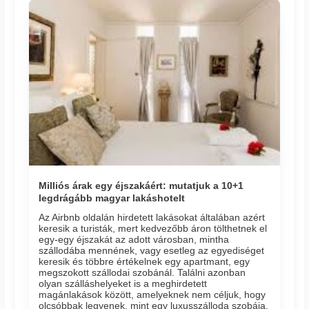
Milliós árak egy éjszakáért: mutatjuk a 10+1
legdrágább magyar lakáshotelt
Az Airbnb oldalán hirdetett lakásokat általában azért
keresik a turisták, mert kedvezőbb áron tölthetnek el
egy-egy éjszakát az adott városban, mintha
szállodába mennének, vagy esetleg az egyediséget
keresik és többre értékelnek egy apartmant, egy
megszokott szállodai szobánál. Találni azonban
olyan szálláshelyeket is a meghirdetett
magánlakások között, amelyeknek nem céljuk, hogy
olcsóbbak legyenek, mint egy luxusszálloda szobája.