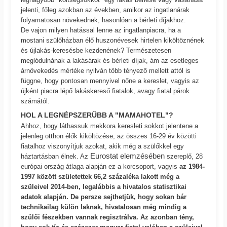
jelenti, főleg azokban az években, amikor az ingatlanárak
folyamatosan növekednek, hasonlóan a bérleti díjakhoz.
De vajon milyen hatással lenne az ingatlanpiacra, ha a
mostani szülőházban élő huszonévesek hirtelen kiköltöznének
és újlakás-keresésbe kezdenének? Természetesen
meglódulnának a lakásárak és bérleti díjak, ám az esetleges
árnövekedés mértéke nyilván több tényező mellett attól is
függne, hogy pontosan mennyivel nőne a kereslet, vagyis az
újként piacra lépő lakáskereső fiatalok, avagy fiatal párok
számától.
HOL A LEGNÉPSZERŰBB A "MAMAHOTEL"?
Ahhoz, hogy láthassuk mekkora keresleti sokkot jelentene a
jelenleg otthon élők kiköltözése, az összes 16-29 év közötti
fiatalhoz viszonyítjuk azokat, akik még a szülőkkel egy
Eurostat elemzésében
háztartásban élnek. Az
szereplő, 28
európai ország átlaga alapján ez a korcsoport, vagyis
az 1984-
1997 között születettek 66,2 százaléka lakott még a
szüleivel 2014-ben, legalábbis a hivatalos statisztikai
adatok alapján. De persze sejthetjük, hogy sokan bár
technikailag külön laknak, hivatalosan még mindig a
szülői fészekben vannak regisztrálva. Az azonban tény,