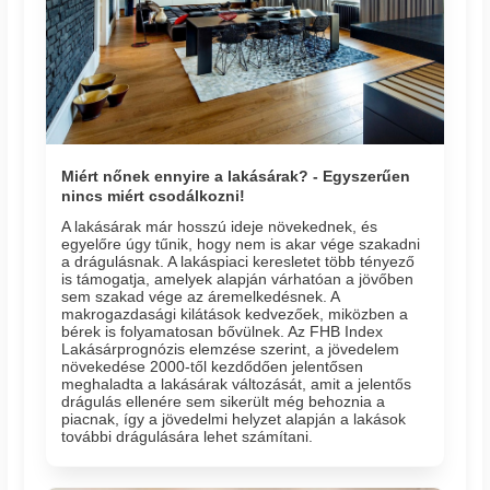
Miért nőnek ennyire a lakásárak? - Egyszerűen
nincs miért csodálkozni!
A lakásárak már hosszú ideje növekednek, és
egyelőre úgy tűnik, hogy nem is akar vége szakadni
a drágulásnak. A lakáspiaci keresletet több tényező
is támogatja, amelyek alapján várhatóan a jövőben
sem szakad vége az áremelkedésnek. A
makrogazdasági kilátások kedvezőek, miközben a
bérek is folyamatosan bővülnek. Az FHB Index
Lakásárprognózis elemzése szerint, a jövedelem
növekedése 2000-től kezdődően jelentősen
meghaladta a lakásárak változását, amit a jelentős
drágulás ellenére sem sikerült még behoznia a
piacnak, így a jövedelmi helyzet alapján a lakások
további drágulására lehet számítani.