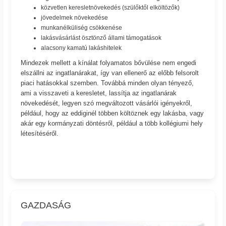
közvetlen keresletnövekedés (szülőktől elköltözők)
jövedelmek növekedése
munkanélküliség csökkenése
lakásvásárlást ösztönző állami támogatások
alacsony kamatú lakáshitelek
Mindezek mellett a kínálat folyamatos bővülése nem engedi
elszállni az ingatlanárakat, így van ellenerő az előbb felsorolt
piaci hatásokkal szemben. Továbbá minden olyan tényező,
ami a visszaveti a keresletet, lassítja az ingatlanárak
növekedését, legyen szó megváltozott vásárlói igényekről,
például, hogy az eddiginél többen költöznek egy lakásba, vagy
akár egy kormányzati döntésről, például a több kollégiumi hely
létesítéséről.
GAZDASÁG