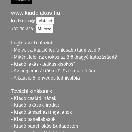
www.kiadolakas.hu
kiadolakas@
Mutasd
+36-30-328-
Mutasd
Legfrissebb híreink
- Melyek a kaució legfontosabb tudnivalói?
- Miként felel az örökös az örökhagyó tartozásáért?
- Kiadó lakás - „etikus kisokos”
- Az agglomerációba költözés margójára
- A kaució 5 lényeges tudnivalója
További kínálatunk
- Kiadó családi házak
- Kiadó lakások, irodák
- Kiadó társasházi ingatlanok
- Kiadó panellakások
- Kiadó panel lakás Budapesten