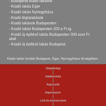
- Budapesti kiadó lakások
- Kiadó lakás Eger
- Kiadó lakás Nyíregyháza
- Kiadó téglalakások
- Kiadó lakások Budapesten
- Kiadó lakás Budapesten 200 e Ft-ig
- Kiadó új építésű lakás Budapesten 300 ezer Ft
alatt
- Kiadó új építésű lakás Budapest
Kiadó lakás kínálat Budapest, Eger, Nyíregyháza térségében.
Oldaltérkép
Adatkezelés
Kapcsolat
Impresszum
Link és bannercsere