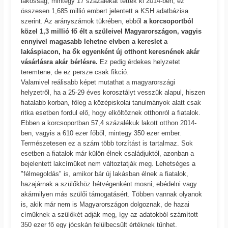
lakosság, mintegy 17 százalékát tették ki 2014-ben, ez
összesen 1,685 millió embert jelentett a KSH adatbázisa
szerint. Az arányszámok tükrében, ebből
a korcsoportból
közel 1,3 millió fő élt a szüleivel Magyarországon, vagyis
ennyivel magasabb lehetne elvben a kereslet a
lakáspiacon, ha ők egyenként új otthont keresnének akár
vásárlásra akár bérlésre.
Ez pedig érdekes helyzetet
teremtene, de ez persze csak fikció.
Valamivel reálisabb képet mutathat a magyarországi
helyzetről, ha a 25-29 éves korosztályt vesszük alapul, hiszen
fiatalabb korban, főleg a középiskolai tanulmányok alatt csak
ritka esetben fordul elő, hogy elköltöznek otthonról a fiatalok.
Ebben a korcsoportban 57,4 százalékuk lakott otthon 2014-
ben, vagyis a 610 ezer főből, mintegy 350 ezer ember.
Természetesen ez a szám több torzítást is tartalmaz. Sok
esetben a fiatalok már külön élnek családjuktól, azonban a
bejelentett lakcímüket nem változtatják meg. Lehetséges a
"félmegoldás" is, amikor bár új lakásban élnek a fiatalok,
hazajárnak a szülőkhöz hétvégenként mosni, ebédelni vagy
akármilyen más szülői támogatásért. Többen vannak olyanok
is, akik már nem is Magyarországon dolgoznak, de hazai
címüknek a szülőkét adják meg, így az adatokból számított
350 ezer fő egy jócskán felülbecsült értéknek tűnhet.