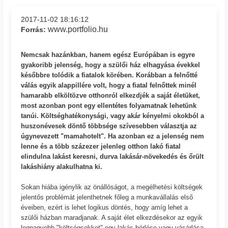
2017-11-02 18:16:12
www.portfolio.hu
Forrás:
Nemcsak hazánkban, hanem egész Európában is egyre
gyakoribb jelenség, hogy a szülői ház elhagyása évekkel
későbbre tolódik a fiatalok körében. Korábban a felnőtté
válás egyik alappillére volt, hogy a fiatal felnőttek minél
hamarabb elköltözve otthonról elkezdjék a saját életüket,
most azonban pont egy ellentétes folyamatnak lehetünk
tanúi. Költséghatékonysági, vagy akár kényelmi okokból a
huszonévesek döntő többsége szívesebben választja az
úgynevezett "mamahotelt". Ha azonban ez a jelenség nem
lenne és a több százezer jelenleg otthon lakó fiatal
elindulna lakást keresni, durva lakásár-növekedés és őrült
lakáshiány alakulhatna ki.
Sokan hiába igénylik az önállóságot, a megélhetési költségek
jelentős problémát jelenthetnek főleg a munkavállalás első
éveiben, ezért is lehet logikus döntés, hogy amíg lehet a
szülői házban maradjanak. A saját élet elkezdésekor az egyik
legnagyobb "költségsokkot" egy lakás bérlése vagy vásárlása