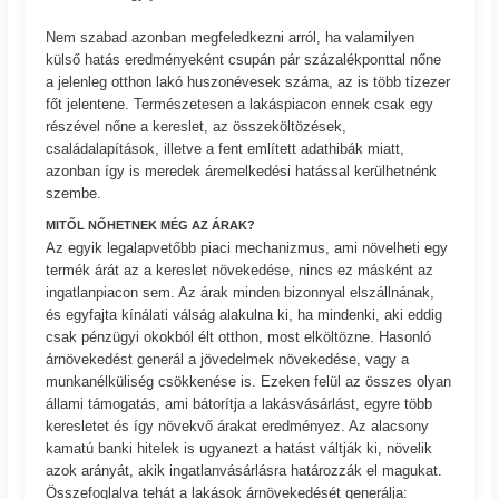
Nem szabad azonban megfeledkezni arról, ha valamilyen
külső hatás eredményeként csupán pár százalékponttal nőne
a jelenleg otthon lakó huszonévesek száma, az is több tízezer
főt jelentene. Természetesen a lakáspiacon ennek csak egy
részével nőne a kereslet, az összeköltözések,
családalapítások, illetve a fent említett adathibák miatt,
azonban így is meredek áremelkedési hatással kerülhetnénk
szembe.
MITŐL NŐHETNEK MÉG AZ ÁRAK?
Az egyik legalapvetőbb piaci mechanizmus, ami növelheti egy
termék árát az a kereslet növekedése, nincs ez másként az
ingatlanpiacon sem. Az árak minden bizonnyal elszállnának,
és egyfajta kínálati válság alakulna ki, ha mindenki, aki eddig
csak pénzügyi okokból élt otthon, most elköltözne. Hasonló
árnövekedést generál a jövedelmek növekedése, vagy a
munkanélküliség csökkenése is. Ezeken felül az összes olyan
állami támogatás, ami bátorítja a lakásvásárlást, egyre több
keresletet és így növekvő árakat eredményez. Az alacsony
kamatú banki hitelek is ugyanezt a hatást váltják ki, növelik
azok arányát, akik ingatlanvásárlásra határozzák el magukat.
Összefoglalva tehát a lakások árnövekedését generálja: