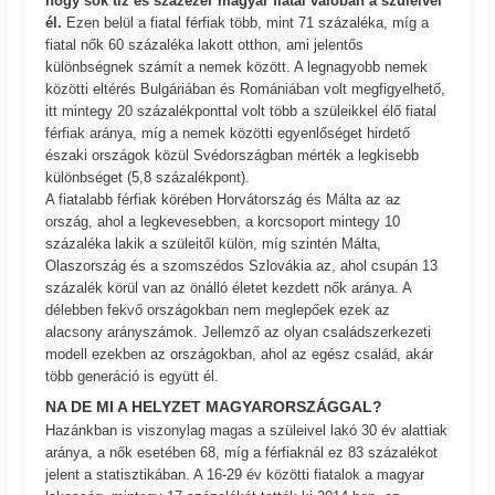
hogy sok tíz és százezer magyar fiatal valóban a szüleivel
él.
Ezen belül a fiatal férfiak több, mint 71 százaléka, míg a
fiatal nők 60 százaléka lakott otthon, ami jelentős
különbségnek számít a nemek között. A legnagyobb nemek
közötti eltérés Bulgáriában és Romániában volt megfigyelhető,
itt mintegy 20 százalékponttal volt több a szüleikkel élő fiatal
férfiak aránya, míg a nemek közötti egyenlőséget hirdető
északi országok közül Svédországban mérték a legkisebb
különbséget (5,8 százalékpont).
A fiatalabb férfiak körében Horvátország és Málta az az
ország, ahol a legkevesebben, a korcsoport mintegy 10
százaléka lakik a szüleitől külön, míg szintén Málta,
Olaszország és a szomszédos Szlovákia az, ahol csupán 13
százalék körül van az önálló életet kezdett nők aránya. A
délebben fekvő országokban nem meglepőek ezek az
alacsony arányszámok. Jellemző az olyan családszerkezeti
modell ezekben az országokban, ahol az egész család, akár
több generáció is együtt él.
NA DE MI A HELYZET MAGYARORSZÁGGAL?
Hazánkban is viszonylag magas a szüleivel lakó 30 év alattiak
aránya, a nők esetében 68, míg a férfiaknál ez 83 százalékot
jelent a statisztikában. A 16-29 év közötti fiatalok a magyar