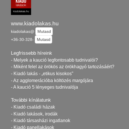
www.kiadolakas.hu
kiadolakas@
Mutasd
+36-30-328-
Mutasd
Legfrissebb híreink
- Melyek a kaució legfontosabb tudnivalói?
- Miként felel az örökös az örökhagyó tartozásáért?
- Kiadó lakás - „etikus kisokos”
- Az agglomerációba költözés margójára
- A kaució 5 lényeges tudnivalója
További kínálatunk
- Kiadó családi házak
- Kiadó lakások, irodák
- Kiadó társasházi ingatlanok
- Kiadó panellakások