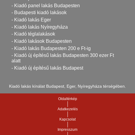
- Kiadó panel lakás Budapesten
- Budapesti kiadó lakások
- Kiadó lakás Eger
- Kiadó lakás Nyíregyháza
- Kiadó téglalakások
- Kiadó lakások Budapesten
- Kiadó lakás Budapesten 200 e Ft-ig
- Kiadó új építésű lakás Budapesten 300 ezer Ft
alatt
- Kiadó új építésű lakás Budapest
Kiadó lakás kínálat Budapest, Eger, Nyíregyháza térségében.
Oldaltérkép
Adatkezelés
Kapcsolat
Impresszum