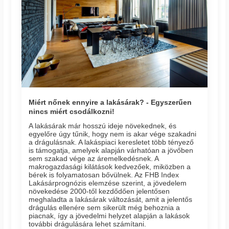
Miért nőnek ennyire a lakásárak? - Egyszerűen
nincs miért csodálkozni!
A lakásárak már hosszú ideje növekednek, és
egyelőre úgy tűnik, hogy nem is akar vége szakadni
a drágulásnak. A lakáspiaci keresletet több tényező
is támogatja, amelyek alapján várhatóan a jövőben
sem szakad vége az áremelkedésnek. A
makrogazdasági kilátások kedvezőek, miközben a
bérek is folyamatosan bővülnek. Az FHB Index
Lakásárprognózis elemzése szerint, a jövedelem
növekedése 2000-től kezdődően jelentősen
meghaladta a lakásárak változását, amit a jelentős
drágulás ellenére sem sikerült még behoznia a
piacnak, így a jövedelmi helyzet alapján a lakások
további drágulására lehet számítani.