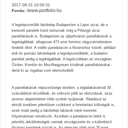
2017-08-31 10:00:31
/www.portfolio.hu
Forrás:
A legnépszerűbb lakótelep Budapesten a Lajos utcai, de a
keresett panelek közé tartoznak még a Pillangó utcai
panellakások is. Budapesten az újlipótvárosi panellakások a
legdrágábbak: átlagosan 473 ezer forintos négyzetméteráron
hirdetik őket. A vidéki panelpiacon a fővároshoz közeli, például
érdi és pomázi lakótelepek a legnépszerűbbek, a budaörsi
panelek pedig a legdrágábbak. A legolcsóbban az országban
Ózdon, Komlón és Mezőhegyesen kínálnak panellakásokat -
derül ki az ingatlan.com elemzéséből.
A panellakások népszerűsége töretlen: a téglalakásoknál 30
százalékkal olcsóbbak, és sokszor jobb az elosztásuk, azaz
azonos alapterületen több szobát nyújtanak. Ráadásul az
elmúlt években jelentősen csökkent a fenntartási költségük is,
ezek miatt pedig a lakótelepi lakások iránti kereslet
folyamatosan növekszik. Azonban a panelpiacon belül is
jelentős árkülönbségek vannak országszerte és a különböző
fővárosi kerületek között is. Az elemzés több mint 20 ezer