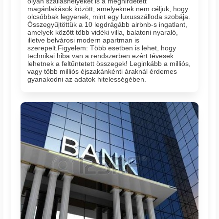
olyan szálláshelyeket is a meghirdetett
magánlakások között, amelyeknek nem céljuk, hogy
olcsóbbak legyenek, mint egy luxusszálloda szobája.
Összegyűjtöttük a 10 legdrágább airbnb-s ingatlant,
amelyek között több vidéki villa, balatoni nyaraló,
illetve belvárosi modern apartman is
szerepelt.Figyelem: Több esetben is lehet, hogy
technikai hiba van a rendszerben ezért tévesek
lehetnek a feltűntetett összegek! Leginkább a milliós,
vagy több milliós éjszakánkénti áraknál érdemes
gyanakodni az adatok hitelességében.