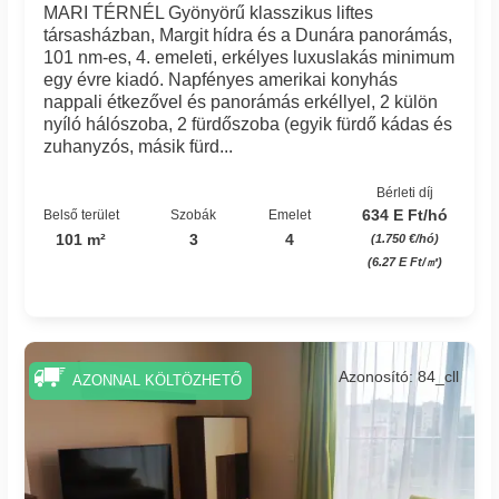
MARI TÉRNÉL Gyönyörű klasszikus liftes
társasházban, Margit hídra és a Dunára panorámás,
101 nm-es, 4. emeleti, erkélyes luxuslakás minimum
egy évre kiadó. Napfényes amerikai konyhás
nappali étkezővel és panorámás erkéllyel, 2 külön
nyíló hálószoba, 2 fürdőszoba (egyik fürdő kádas és
zuhanyzós, másik fürd...
Bérleti díj
634 E Ft/hó
Belső terület
Szobák
Emelet
101 m²
3
4
(1.750 €/hó)
(6.27 E Ft/㎡)
Azonosító: 84_cll
AZONNAL KÖLTÖZHETŐ