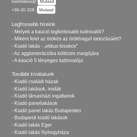
kiadolakas@
Mutasd
+36-30-328-
Mutasd
Legfrissebb híreink
- Melyek a kaució legfontosabb tudnivalói?
- Miként felel az örökös az örökhagyó tartozásáért?
- Kiadó lakás - „etikus kisokos”
- Az agglomerációba költözés margójára
- A kaució 5 lényeges tudnivalója
További kínálatunk
- Kiadó családi házak
- Kiadó lakások, irodák
- Kiadó társasházi ingatlanok
- Kiadó panellakások
- Kiadó panel lakás Budapesten
- Budapesti kiadó lakások
- Kiadó lakás Eger
- Kiadó lakás Nyíregyháza