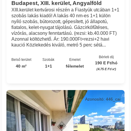
Budapest, XIII. kerület, Angyalföld
XIII.kerület kertvárosi részén a Fiastyúk utcában 1+1
szobás lakás kiadó! A lakás 40 nm-es 1+1 külön
nyíló szobás, bútorozott, gépesített, jó állapotú,
fiatalos, kelet-nyugat tájolású. Gázcirkófűtéses,
vízórás, alacsony fenntartású. (rezsi: kb.40.000 FT)
Azonnal költözhető. Ár: 190.000Ft+rezsi+2 havi
kaució Közlekedés kiváló, metró 5 perc sétá...
Bérleti díj
Belső terület
Szobák
Emelet
190 E Ft/hó
40 m²
1+1
félemelet
(4.75 E Ft/㎡)
Azonosító: 446_cai