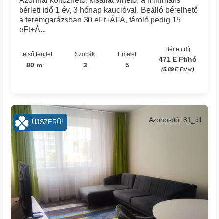
Azonnal költözhető, kisállat vihető, a minimális
bérleti idő 1 év, 3 hónap kaucióval. Beálló bérelhető
a teremgarázsban 30 eFt+ÁFA, tároló pedig 15
eFt+Á...
Bérleti díj
Belső terület
Szobák
Emelet
471 E Ft/hó
80 m²
3
5
(5.89 E Ft/㎡)
Azonosító: 81_cll
ÚJSZERŰ!