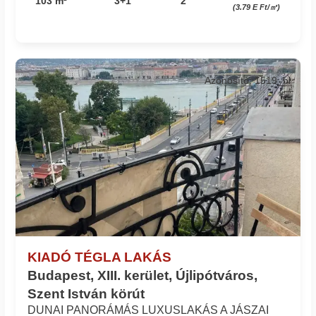
103 m²
3+1
2
(3.79 E Ft/㎡)
Azonosító: 1519_bl
KIADÓ TÉGLA LAKÁS
Budapest, XIII. kerület, Újlipótváros,
Szent István körút
DUNAI PANORÁMÁS LUXUSLAKÁS A JÁSZAI