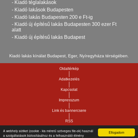
- Kiadó téglalakások
- Kiadó lakások Budapesten
- Kiadó lakás Budapesten 200 e Ft-ig
- Kiadó új építésű lakás Budapesten 300 ezer Ft
alatt
- Kiadó új építésű lakás Budapest
Kiadó lakás kínálat Budapest, Eger, Nyíregyháza térségében.
Oldaltérkép
Adatkezelés
Kapcsolat
Impresszum
Link és bannercsere
RSS
A webhely sütiket (cookie - kis méretű szöveges file-ok) használ
Elfogadom
Vár-Köz Kft. - Ingatlan nyilvántartó, ügyviteli és
a szolgáltatások biztosításához és a felhasználói élmény
Copyright © 2021.