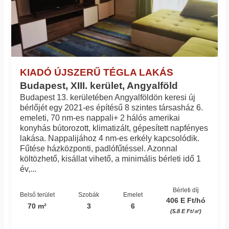
KIADÓ ÚJSZERŰ TÉGLA LAKÁS
Budapest, XIII. kerület, Angyalföld
Budapest 13. kerületében Angyalföldön keresi új
bérlőjét egy 2021-es építésű 8 szintes társasház 6.
emeleti, 70 nm-es nappali+ 2 hálós amerikai
konyhás bútorozott, klimatizált, gépesített napfényes
lakása. Nappalijához 4 nm-es erkély kapcsolódik.
Fűtése házközponti, padlófűtéssel. Azonnal
költözhető, kisállat vihető, a minimális bérleti idő 1
év,...
Bérleti díj
Belső terület
Szobák
Emelet
406 E Ft/hó
70 m²
3
6
(5.8 E Ft/㎡)