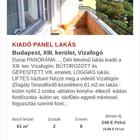
KIADÓ PANEL LAKÁS
Budapest, XIII. kerület, Vizafogó
Dunai PANORÁMA…, Déli fekvésű lakás kiadó a
XIII. ker. Vizafogón. BÚTOROZOTT és
GÉPESÍTETT VIII. emeleti, LOGGIÁS lakás,
LIFTES házban! Nézze meg a videót! Vizafogón
(Dagály Strandfürdő közelében) 61 m2-es lakás -
külön nyíló 2 szoba -ablakos konyha -étkező -kádas
fürdőszoba -külön wc -távfűtés egyedi méréssel,
fogyasztás szerinti fizet...
Bérleti díj
Belső terület
Szobák
Emelet
249 E Ft/hó
61 m²
2
8
(4.08 E Ft/㎡)