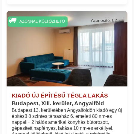
Azonosító: 82_cll
AZONNAL KÖLTÖZHETŐ
KIADÓ ÚJ ÉPÍTÉSŰ TÉGLA LAKÁS
Budapest, XIII. kerület, Angyalföld
Budapest 13. kerületében Angyalföldön kiadó egy új
építésű 8 szintes társasház 6. emeleti 80 nm-es
nappali+ 2 hálós amerikai konyhás bútorozott,
gépesített napfényes, lakása 10 nm-es erkéllyel.