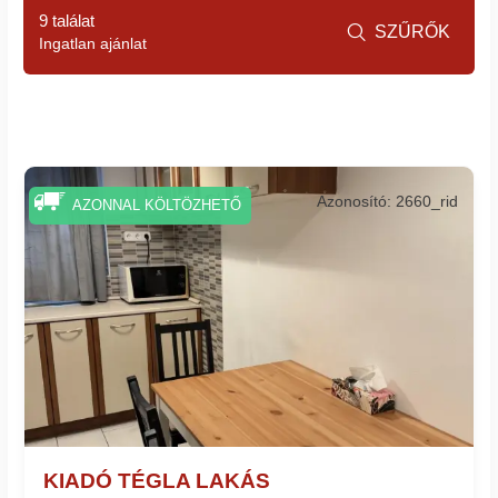
9 találat
SZŰRŐK

Ingatlan ajánlat
Azonosító: 2660_rid
AZONNAL KÖLTÖZHETŐ
KIADÓ TÉGLA LAKÁS