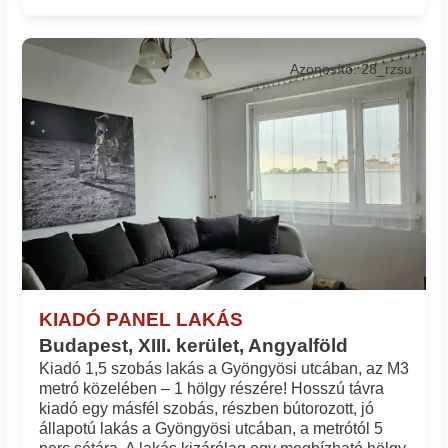
Azonosító: 28_rzsu
KIADÓ PANEL LAKÁS
Budapest, XIII. kerület, Angyalföld
Kiadó 1,5 szobás lakás a Gyöngyösi utcában, az M3
metró közelében – 1 hölgy részére! Hosszú távra
kiadó egy másfél szobás, részben bútorozott, jó
állapotú lakás a Gyöngyösi utcában, a metrótól 5