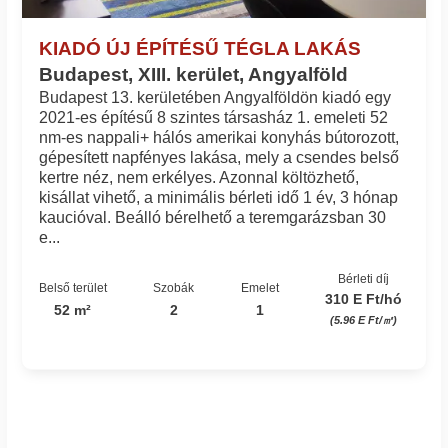
KIADÓ ÚJ ÉPÍTÉSŰ TÉGLA LAKÁS
Budapest, XIII. kerület, Angyalföld
Budapest 13. kerületében Angyalföldön kiadó egy
2021-es építésű 8 szintes társasház 1. emeleti 52
nm-es nappali+ hálós amerikai konyhás bútorozott,
gépesített napfényes lakása, mely a csendes belső
kertre néz, nem erkélyes. Azonnal költözhető,
kisállat vihető, a minimális bérleti idő 1 év, 3 hónap
kaucióval. Beálló bérelhető a teremgarázsban 30
e...
Bérleti díj
Belső terület
Szobák
Emelet
310 E Ft/hó
52 m²
2
1
(5.96 E Ft/㎡)