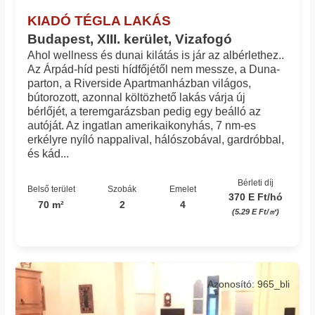
KIADÓ TÉGLA LAKÁS
Budapest, XIII. kerület, Vizafogó
Ahol wellness és dunai kilátás is jár az albérlethez..
Az Árpád-híd pesti hídfőjétől nem messze, a Duna-
parton, a Riverside Apartmanházban világos,
bútorozott, azonnal költözhető lakás várja új
bérlőjét, a teremgarázsban pedig egy beálló az
autóját. Az ingatlan amerikaikonyhás, 7 nm-es
erkélyre nyíló nappalival, hálószobával, gardróbbal,
és kád...
Bérleti díj
Belső terület
Szobák
Emelet
370 E Ft/hó
70 m²
2
4
(5.29 E Ft/㎡)
Azonosító: 965_bli