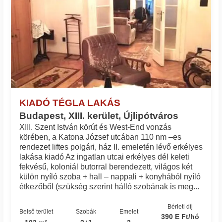
KIADÓ TÉGLA LAKÁS
Budapest, XIII. kerület, Újlipótváros
XIII. Szent István körút és West-End vonzás
körében, a Katona József utcában 110 nm –es
rendezet liftes polgári, ház II. emeletén lévő erkélyes
lakása kiadó Az ingatlan utcai erkélyes dél keleti
fekvésű, koloniál butorral berendezett, világos két
külön nyíló szoba + hall – nappali + konyhából nyíló
étkezőből (szükség szerint hálló szobának is meg...
Bérleti díj
Belső terület
Szobák
Emelet
390 E Ft/hó