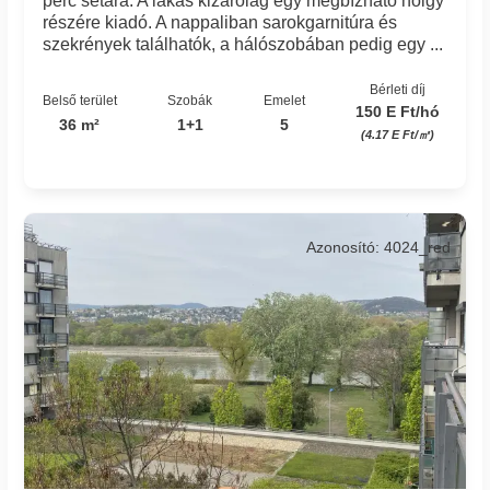
perc sétára. A lakás kizárólag egy megbízható hölgy
részére kiadó. A nappaliban sarokgarnitúra és
szekrények találhatók, a hálószobában pedig egy ...
Bérleti díj
Belső terület
Szobák
Emelet
150 E Ft/hó
36 m²
1+1
5
(4.17 E Ft/㎡)
Azonosító: 4024_red