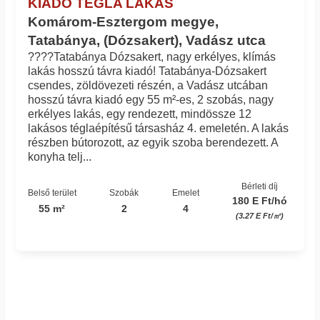
KIADÓ TÉGLA LAKÁS
Komárom-Esztergom megye,
Tatabánya, (Dózsakert), Vadász utca
????Tatabánya Dózsakert, nagy erkélyes, klímás
lakás hosszú távra kiadó! Tatabánya-Dózsakert
csendes, zöldövezeti részén, a Vadász utcában
hosszú távra kiadó egy 55 m²-es, 2 szobás, nagy
erkélyes lakás, egy rendezett, mindössze 12
lakásos téglaépítésű társasház 4. emeletén. A lakás
részben bútorozott, az egyik szoba berendezett. A
konyha telj...
Bérleti díj
Belső terület
Szobák
Emelet
180 E Ft/hó
55 m²
2
4
(3.27 E Ft/㎡)