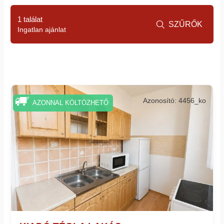
1 találat
SZŰRŐK

Ingatlan ajánlat
Azonosító: 4456_ko
AZONNAL KÖLTÖZHETŐ