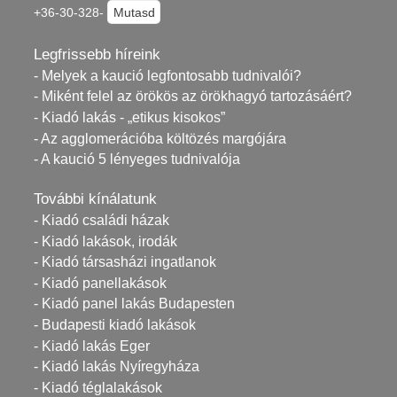
+36-30-328-
Mutasd
Legfrissebb híreink
- Melyek a kaució legfontosabb tudnivalói?
- Miként felel az örökös az örökhagyó tartozásáért?
- Kiadó lakás - „etikus kisokos”
- Az agglomerációba költözés margójára
- A kaució 5 lényeges tudnivalója
További kínálatunk
- Kiadó családi házak
- Kiadó lakások, irodák
- Kiadó társasházi ingatlanok
- Kiadó panellakások
- Kiadó panel lakás Budapesten
- Budapesti kiadó lakások
- Kiadó lakás Eger
- Kiadó lakás Nyíregyháza
- Kiadó téglalakások