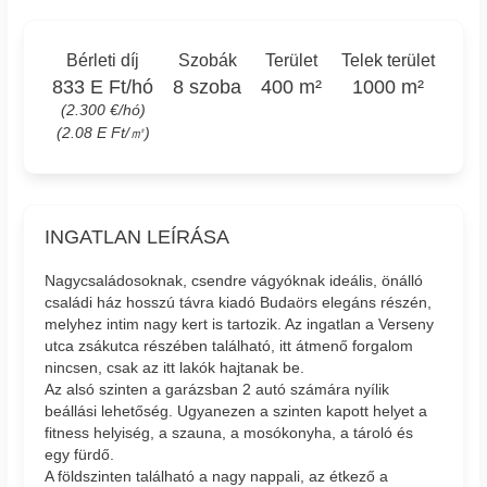
Bérleti díj
Szobák
Terület
Telek terület
833 E Ft/hó
8 szoba
400 m²
1000 m²
(2.300 €/hó)
(2.08 E Ft/㎡)
INGATLAN LEÍRÁSA
Nagycsaládosoknak, csendre vágyóknak ideális, önálló
családi ház hosszú távra kiadó Budaörs elegáns részén,
melyhez intim nagy kert is tartozik. Az ingatlan a Verseny
utca zsákutca részében található, itt átmenő forgalom
nincsen, csak az itt lakók hajtanak be.
Az alsó szinten a garázsban 2 autó számára nyílik
beállási lehetőség. Ugyanezen a szinten kapott helyet a
fitness helyiség, a szauna, a mosókonyha, a tároló és
egy fürdő.
A földszinten található a nagy nappali, az étkező a