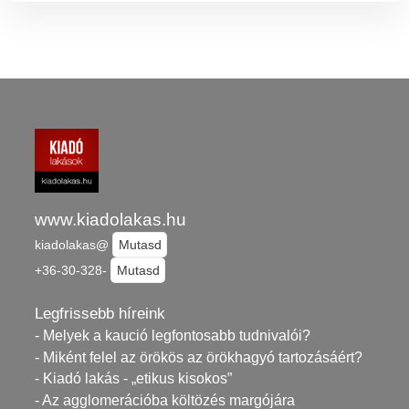
www.kiadolakas.hu
kiadolakas@
Mutasd
+36-30-328-
Mutasd
Legfrissebb híreink
- Melyek a kaució legfontosabb tudnivalói?
- Miként felel az örökös az örökhagyó tartozásáért?
- Kiadó lakás - „etikus kisokos”
- Az agglomerációba költözés margójára