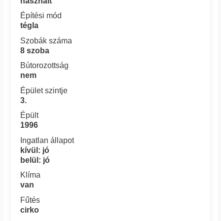
használt
Építési mód
tégla
Szobák száma
8 szoba
Bútorozottság
nem
Épület szintje
3.
Épült
1996
Ingatlan állapot
kívül: jó
belül: jó
Klíma
van
Fűtés
cirko