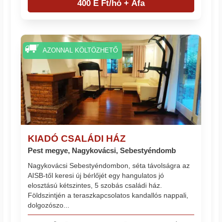
400 E Ft/hó + Áfa
AZONNAL KÖLTÖZHETŐ
KIADÓ CSALÁDI HÁZ
Pest megye, Nagykovácsi, Sebestyéndomb
Nagykovácsi Sebestyéndombon, séta távolságra az
AISB-től keresi új bérlőjét egy hangulatos jó
elosztású kétszintes, 5 szobás családi ház.
Földszintjén a teraszkapcsolatos kandallós nappali,
dolgozószo...