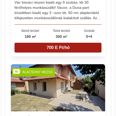
Vác kisváci részen kiadó egy 9 szobás, kb 30
férőhelyes munkásszálló! Vácon, a Duna-part
közelében kiadó egy 3 –szor kb. 60 nm alapterületű
kifejezetten munkásszállónak kialakított szállás. Az...
Belső terület
Telek terület
Szobák
180 m²
300 m²
5+4
700 E Ft/hó
ALACSONY REZSI!