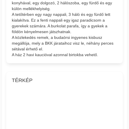
konyhával, egy dolgozó, 2 hálószoba, egy fürdő és egy
külön mellékhelyiség.
A tetőtérben egy nagy nappali, 3 háló és egy fürdő lett
kialakítva. Ez a fenti nappali egy igaz paradicsom a
gyerekek számára. A burkolat parafa, így a gyekek a
földön kényelmesen játszhatnak.
A közlekedés remek, a budaörsi ingyenes kisbusz
megállója, mely a BKK járataihoz visz le, néhány perces
sétával érhető el.
A ház 2 havi kaucióval azonnal birtokba vehető.
TÉRKÉP