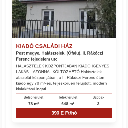
KIADÓ CSALÁDI HÁZ
Pest megye, Halásztelek, (Ófalu), II. Rákóczi
Ferenc fejedelem utc
HALÁSZTELEK KÖZPONTJÁBAN KIADÓ IGÉNYES
LAKÁS – AZONNAL KÖLTÖZHETŐ Halásztelek
abszolút központjában, a II. Rákóczi Ferenc úton
kiadó egy 78 m²-es, teljeskörűen felújított, modern
kialakítású ingatl...
Belső terület
Telek terület
Szobák
78 m²
648 m²
3
390 E Ft/hó