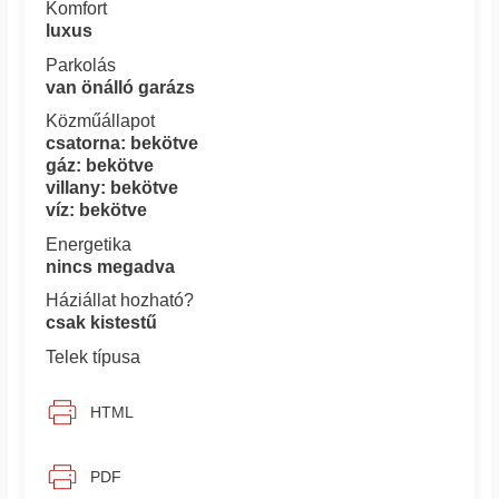
Komfort
luxus
Parkolás
van önálló garázs
Közműállapot
csatorna: bekötve
gáz: bekötve
villany: bekötve
víz: bekötve
Energetika
nincs megadva
Háziállat hozható?
csak kistestű
Telek típusa
HTML
PDF