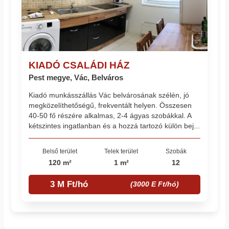
KIADÓ CSALÁDI HÁZ
Pest megye, Vác, Belváros
Kiadó munkásszállás Vác belvárosának szélén, jó
megközelíthetőségű, frekventált helyen. Összesen
40-50 fő részére alkalmas, 2-4 ágyas szobákkal. A
kétszintes ingatlanban és a hozzá tartozó külön bej...
Belső terület
Telek terület
Szobák
120 m²
1 m²
12
3 M Ft/hó
(3000 E Ft/hó)