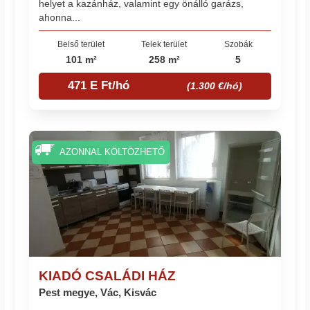
helyet a kazánház, valamint egy önálló garázs,
ahonna...
Belső terület
Telek terület
Szobák
101 m²
258 m²
5
471 E Ft/hó
(1.300 €/hó)
AZONNAL KÖLTÖZHETŐ
KIADÓ CSALÁDI HÁZ
Pest megye, Vác, Kisvác