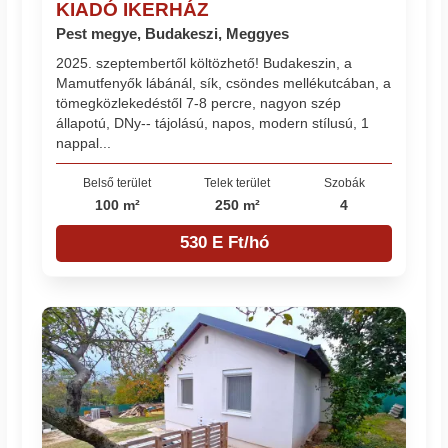
KIADÓ IKERHÁZ
Pest megye, Budakeszi, Meggyes
2025. szeptembertől költözhető! Budakeszin, a
Mamutfenyők lábánál, sík, csöndes mellékutcában, a
tömegközlekedéstől 7-8 percre, nagyon szép
állapotú, DNy-- tájolású, napos, modern stílusú, 1
nappal...
Belső terület
Telek terület
Szobák
100 m²
250 m²
4
530 E Ft/hó