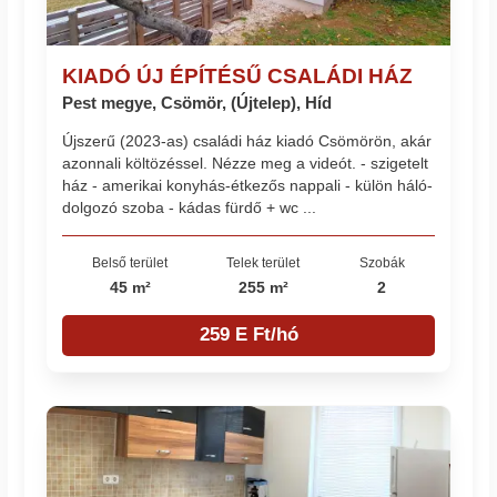
KIADÓ ÚJ ÉPÍTÉSŰ CSALÁDI HÁZ
Pest megye, Csömör, (Újtelep), Híd
Újszerű (2023-as) családi ház kiadó Csömörön, akár
azonnali költözéssel. Nézze meg a videót. - szigetelt
ház - amerikai konyhás-étkezős nappali - külön háló-
dolgozó szoba - kádas fürdő + wc ...
Belső terület
Telek terület
Szobák
45 m²
255 m²
2
259 E Ft/hó