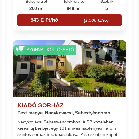
Belső terület
Telek terület
Szobák
200 m²
846 m²
5
543 E Ft/hó
(1.500 €/hó)
AZONNAL KÖLTÖZHETŐ
KIADÓ SORHÁZ
Pest megye, Nagykovácsi, Sebestyéndomb
Nagykovácsi Sebestyéndombon, AISB közelében
keresi új bérlőjét egy 101 nm-es napfényes három
szintes sorház 5 szobás lakása. Alsó szintjén kapott