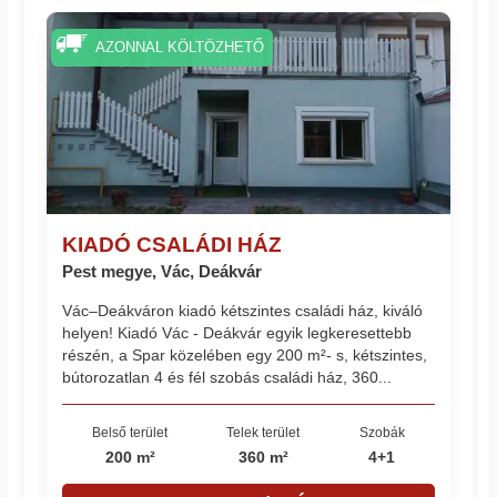
AZONNAL KÖLTÖZHETŐ
KIADÓ CSALÁDI HÁZ
Pest megye, Vác, Deákvár
Vác–Deákváron kiadó kétszintes családi ház, kiváló
helyen! Kiadó Vác - Deákvár egyik legkeresettebb
részén, a Spar közelében egy 200 m²- s, kétszintes,
bútorozatlan 4 és fél szobás családi ház, 360...
Belső terület
Telek terület
Szobák
200 m²
360 m²
4+1