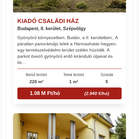
KIADÓ CSALÁDI HÁZ
Budapest, II. kerület, Szépvölgy
Gyönyörű környezetben, Budán, a II. kerületben,. A
páratlan panorámájú telek a Hármashatár-hegyen,
egy természetvédelmi terület szélén húzódik. A
parkot övező gyönyörű erdő kiránduló útjaival és
tis...
Belső terület
Telek terület
Szobák
220 m²
1 m²
5
1.08 M Ft/hó
(2.940 €/hó)