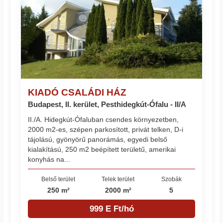
KIADÓ CSALÁDI HÁZ
Budapest, II. kerület, Pesthidegkút-Ófalu - II/A
II./A. Hidegkút-Ófaluban csendes környezetben,
2000 m2-es, szépen parkosított, privát telken, D-i
tájolású, gyönyörű panorámás, egyedi belső
kialakítású, 250 m2 beépített területű, amerikai
konyhás na...
Belső terület
Telek terület
Szobák
250 m²
2000 m²
5
999 E Ft/hó