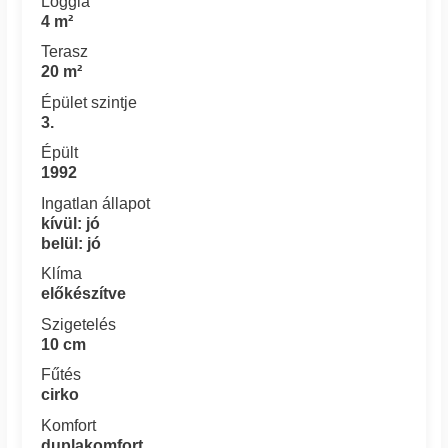
Loggia
4 m²
Terasz
20 m²
Épület szintje
3.
Épült
1992
Ingatlan állapot
kívül: jó
belül: jó
Klíma
előkészítve
Szigetelés
10 cm
Fűtés
cirko
Komfort
duplakomfort