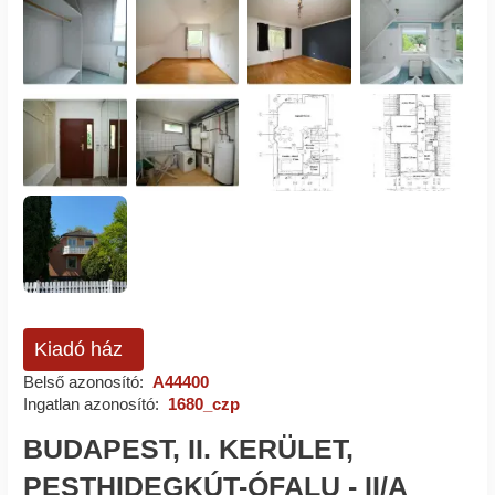
Kiadó ház
Belső azonosító:
A44400
Ingatlan azonosító:
1680_czp
BUDAPEST, II. KERÜLET,
PESTHIDEGKÚT-ÓFALU - II/A