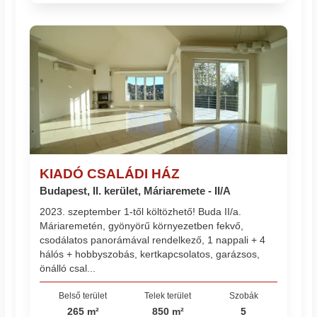
KIADÓ CSALÁDI HÁZ
Budapest, II. kerület, Máriaremete - II/A
2023. szeptember 1-től költözhető! Buda II/a.
Máriaremetén, gyönyörű környezetben fekvő,
csodálatos panorámával rendelkező, 1 nappali + 4
hálós + hobbyszobás, kertkapcsolatos, garázsos,
önálló csal...
Belső terület
Telek terület
Szobák
265 m²
850 m²
5