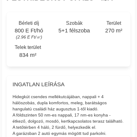
Bérleti díj
Szobák
Terület
800 E Ft/hó
5+1 félszoba
270 m²
(2.96 E Ft/㎡)
Telek terület
834 m²
INGATLAN LEÍRÁSA
Hidegkút csendes mellékutcájában, nappali + 4
hálószobás, dupla komfortos, meleg, barátságos
hangulatú családi ház augusztus 1-től kiadó.
A földszinten 50 nm-es nappali, 17 nm-es konyha -
étkező, dolgozó, mosdó, kertkapcsolatos terasz található.
A tetőtérben 4 háló, 2 fürdő, helyezkedik el.
A garázsban 2 autó egymás mögött tud parkolni.