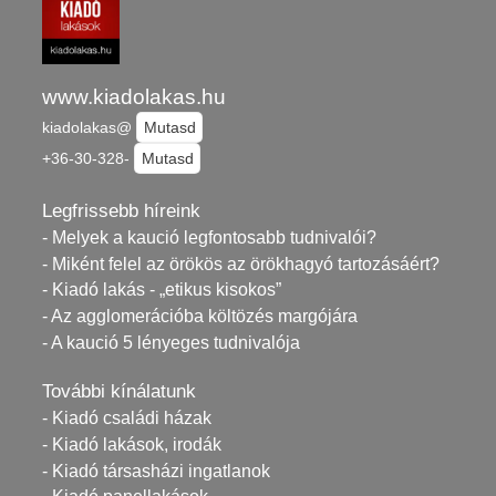
www.kiadolakas.hu
kiadolakas@
Mutasd
+36-30-328-
Mutasd
Legfrissebb híreink
- Melyek a kaució legfontosabb tudnivalói?
- Miként felel az örökös az örökhagyó tartozásáért?
- Kiadó lakás - „etikus kisokos”
- Az agglomerációba költözés margójára
- A kaució 5 lényeges tudnivalója
További kínálatunk
- Kiadó családi házak
- Kiadó lakások, irodák
- Kiadó társasházi ingatlanok