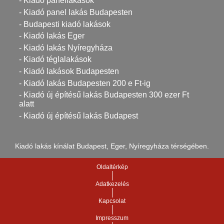
- Kiadó panellakások
- Kiadó panel lakás Budapesten
- Budapesti kiadó lakások
- Kiadó lakás Eger
- Kiadó lakás Nyíregyháza
- Kiadó téglalakások
- Kiadó lakások Budapesten
- Kiadó lakás Budapesten 200 e Ft-ig
- Kiadó új építésű lakás Budapesten 300 ezer Ft
alatt
- Kiadó új építésű lakás Budapest
Kiadó lakás kínálat Budapest, Eger, Nyíregyháza térségében.
Oldaltérkép
Adatkezelés
Kapcsolat
Impresszum