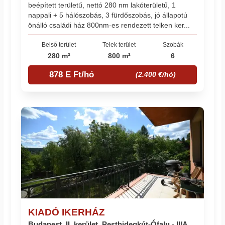
beépített területű, nettó 280 nm lakóterületű, 1
nappali + 5 hálószobás, 3 fürdőszobás, jó állapotú
önálló családi ház 800nm-es rendezett telken ker...
Belső terület
Telek terület
Szobák
280 m²
800 m²
6
878 E Ft/hó
(2.400 €/hó)
KIADÓ IKERHÁZ
Budapest, II. kerület, Pesthidegkút-Ófalu - II/A