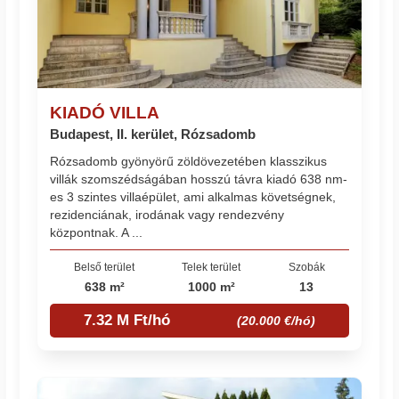
KIADÓ VILLA
Budapest, II. kerület, Rózsadomb
Rózsadomb gyönyörű zöldövezetében klasszikus
villák szomszédságában hosszú távra kiadó 638 nm-
es 3 szintes villaépület, ami alkalmas követségnek,
rezidenciának, irodának vagy rendezvény
központnak. A ...
Belső terület
Telek terület
Szobák
638 m²
1000 m²
13
7.32 M Ft/hó
(20.000 €/hó)