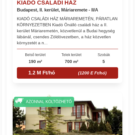
KIADÓ CSALÁDI HÁZ
Budapest, II. kerület, Máriaremete - II/A
KIADÓ CSALÁDI HÁZ MÁRIAREMETÉN, PÁRATLAN
KÖRNYEZETBEN Kiadó Önálló családi ház a II.
kerület Máriaremetén, közvetlenül a Budai hegység
lábánál, csendes Zöldövezetben, a ház közvetlen
környzetét a n...
Belső terület
Telek terület
Szobák
190 m²
700 m²
5
1.2 M Ft/hó
(1200 E Ft/hó)
AZONNAL KÖLTÖZHETŐ