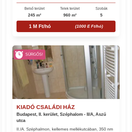
Belső terület
Telek terület
Szobák
245 m²
960 m²
5
1 M Ft/hó
(1000 E Ft/hó)
SÜRGŐS!
KIADÓ CSALÁDI HÁZ
Budapest, II. kerület, Széphalom - II/A, Aszú
utca
II./A. Széphalmon, kellemes mellékutcában, 350 nm