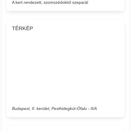
A kert rendezett, szomszédoktól szeparál
TÉRKÉP
Budapest, II. kerület, Pesthidegkút-Ófalu - II/A