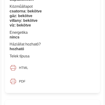
Közműállapot
csatorna: bekötve
gáz: bekötve
villany: bekötve
víz: bekötve
Energetika
nincs
Háziállat hozható?
hozható
Telek típusa
HTML
PDF