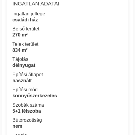
INGATLAN ADATAI
Ingatlan jellege
családi ház
Belső terület
270 m²
Telek terület
834 m²
Tájolás
délnyugat
Építési állapot
használt
Építési mód
könnyűszerkezetes
Szobák száma
5+1 félszoba
Bútorozottság
nem