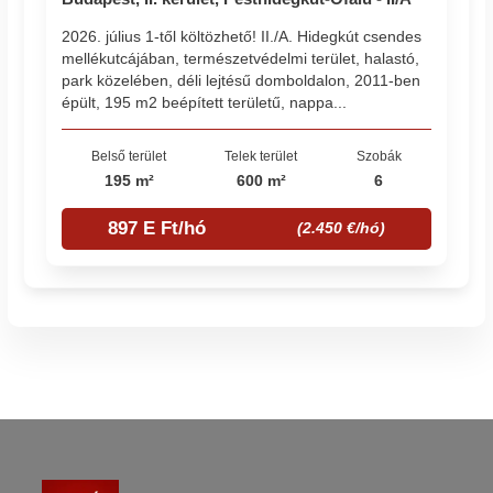
2026. július 1-től költözhető! II./A. Hidegkút csendes
mellékutcájában, természetvédelmi terület, halastó,
park közelében, déli lejtésű domboldalon, 2011-ben
épült, 195 m2 beépített területű, nappa...
Belső terület
Telek terület
Szobák
195 m²
600 m²
6
897 E Ft/hó
(2.450 €/hó)