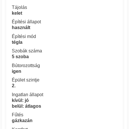
Tájolás
kelet
Építési állapot
használt
Építési mód
tégla
Szobák száma
5 szoba
Bútorozottság
igen
Épület szintje
2.
Ingatlan állapot
kívül: jó
belül: átlagos
Fűtés
gázkazán