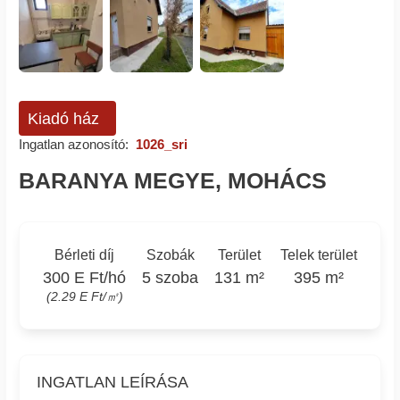
Kiadó ház
Ingatlan azonosító:
1026_sri
BARANYA MEGYE, MOHÁCS
Bérleti díj
Szobák
Terület
Telek terület
300 E Ft/hó
5 szoba
131 m²
395 m²
(2.29 E Ft/㎡)
INGATLAN LEÍRÁSA