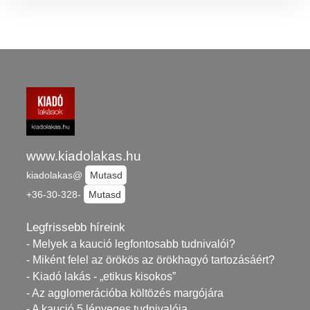
www.kiadolakas.hu
kiadolakas@
Mutasd
+36-30-328-
Mutasd
Legfrissebb híreink
- Melyek a kaució legfontosabb tudnivalói?
- Miként felel az örökös az örökhagyó tartozásáért?
- Kiadó lakás - „etikus kisokos”
- Az agglomerációba költözés margójára
- A kaució 5 lényeges tudnivalója