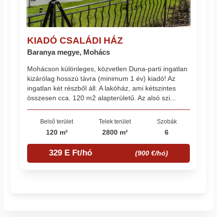
KIADÓ CSALÁDI HÁZ
Baranya megye, Mohács
Mohácson különleges, közvetlen Duna-parti ingatlan
kizárólag hosszú távra (minimum 1 év) kiadó! Az
ingatlan két részből áll. A lakóház, ami kétszintes
összesen cca. 120 m2 alapterületű. Az alsó szi...
Belső terület
Telek terület
Szobák
120 m²
2800 m²
6
329 E Ft/hó
(900 €/hó)