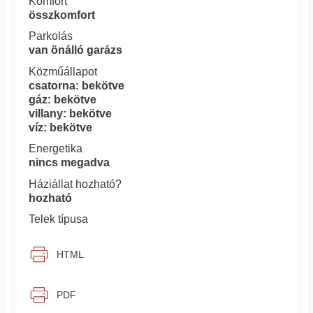
Komfort
összkomfort
Parkolás
van önálló garázs
Közműállapot
csatorna: bekötve
gáz: bekötve
villany: bekötve
víz: bekötve
Energetika
nincs megadva
Háziállat hozható?
hozható
Telek típusa
HTML
PDF