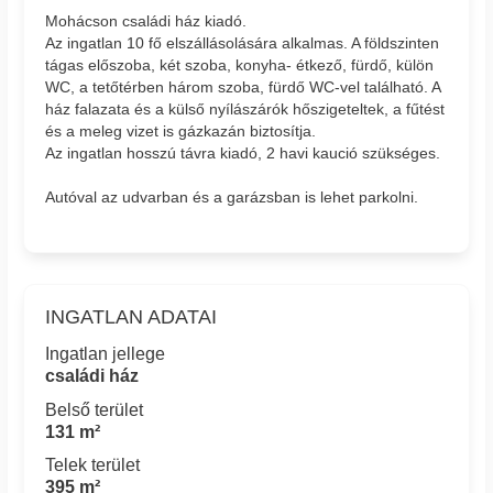
Mohácson családi ház kiadó.
Az ingatlan 10 fő elszállásolására alkalmas. A földszinten
tágas előszoba, két szoba, konyha- étkező, fürdő, külön
WC, a tetőtérben három szoba, fürdő WC-vel található. A
ház falazata és a külső nyílászárók hőszigeteltek, a fűtést
és a meleg vizet is gázkazán biztosítja.
Az ingatlan hosszú távra kiadó, 2 havi kaució szükséges.
Autóval az udvarban és a garázsban is lehet parkolni.
INGATLAN ADATAI
Ingatlan jellege
családi ház
Belső terület
131 m²
Telek terület
395 m²