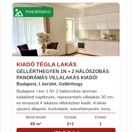
PANORÁMÁS!
KIADÓ TÉGLA LAKÁS
GELLÉRTHEGYEN 1N + 2 HÁLÓSZOBÁS
PANORÁMÁS VILLALAKÁS KIADÓ!
Budapest, I. kerület, Gellérthegy
Budapest, I.ker 1 N+ 2 hálószobás újonnan
kialakított napfényes, reprezentatív villalakás 30 nm-
es terasszal 4 lakásos villaházban kiadó. A lakás
újszerű állapotú: burkolatok, szerelvényezés, kony...
Belső terület
Szobák
Emelet
69 m²
2+1
1