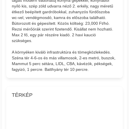
tágas modern vadonatúj konyha gépekkel, konyhából
nyíló kis, szép zöld udvarra néző 2. erkély, nagy méretű
étkező beépített gardróbokkal, zuhanyzós fürdőszoba
wc-vel, vendégmosdó, kamra és előszoba található.
Bútorozott és gépesített. Közös költség: 23,000 Ft/hó.
Rezsi mérőórák szerint fizetendő. Kisállat nem hozható.
Max 2 fő, egy pár részére kiadó. 2 havi kaució
szükséges.
A környéken kiváló infrastruktúra és tömegközlekedés.
Széna tér 4-6-os és más villamosok, 2-es metró, buszok,
Mammut 5 perc sétára, LIDL, CBA, kávézók, pékségek,
fagyizó, 1 percre. Batthyány tér 10 percre.
TÉRKÉP