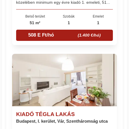
közelében minimum egy évre kiadó 1. emeleti, 51...
Belső terület
Szobák
Emelet
51 m²
1
1
508 E Ft/hó
(1.400 €/hó)
KIADÓ TÉGLA LAKÁS
Budapest, I. kerület, Vár, Szentháromság utca