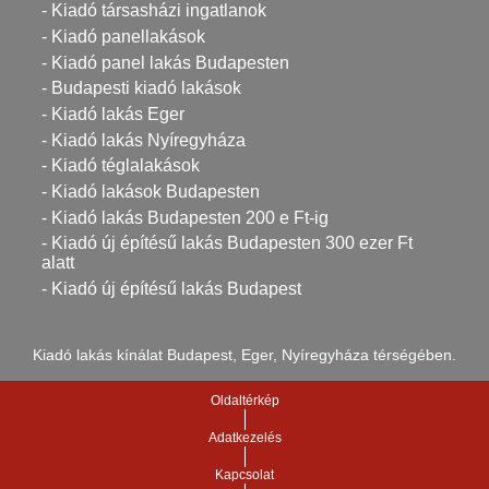
- Kiadó társasházi ingatlanok
- Kiadó panellakások
- Kiadó panel lakás Budapesten
- Budapesti kiadó lakások
- Kiadó lakás Eger
- Kiadó lakás Nyíregyháza
- Kiadó téglalakások
- Kiadó lakások Budapesten
- Kiadó lakás Budapesten 200 e Ft-ig
- Kiadó új építésű lakás Budapesten 300 ezer Ft
alatt
- Kiadó új építésű lakás Budapest
Kiadó lakás kínálat Budapest, Eger, Nyíregyháza térségében.
Oldaltérkép
Adatkezelés
Kapcsolat