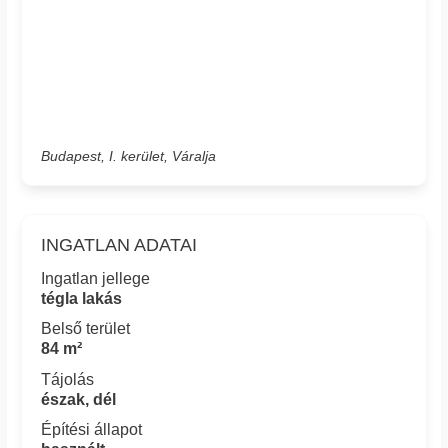
Budapest, I. kerület, Váralja
INGATLAN ADATAI
Ingatlan jellege
tégla lakás
Belső terület
84 m²
Tájolás
észak, dél
Építési állapot