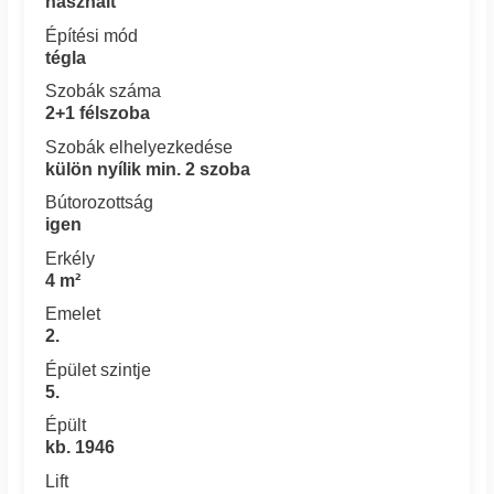
használt
Építési mód
tégla
Szobák száma
2+1 félszoba
Szobák elhelyezkedése
külön nyílik min. 2 szoba
Bútorozottság
igen
Erkély
4 m²
Emelet
2.
Épület szintje
5.
Épült
kb. 1946
Lift