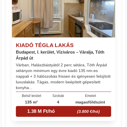
KIADÓ TÉGLA LAKÁS
Budapest, I. kerület, Víziváros – Váralja, Tóth
Árpád út
Várban, Halászbástyától 2 perc sétára, Tóth Árpád
sétányon minimum egy évre kiadó 135 nm-es
nappali + 3 hálószobás frissen és igényesen felújított
luxuslakás. Tágas, modern beépített gépesített
konyha...
Belső terület
Szobák
Emelet
135 m²
4
magasföldszint
1.38 M Ft/hó
(3.800 €/hó)