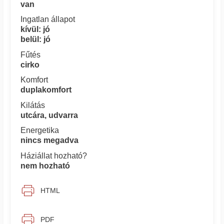
van
Ingatlan állapot
kívül: jó
belül: jó
Fűtés
cirko
Komfort
duplakomfort
Kilátás
utcára, udvarra
Energetika
nincs megadva
Háziállat hozható?
nem hozható
HTML
PDF