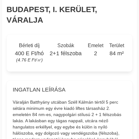
BUDAPEST, I. KERÜLET,
VÁRALJA
Bérleti díj
Szobák
Emelet
Terület
400 E Ft/hó
2+1 félszoba
2
84 m²
(4.76 E Ft/㎡)
INGATLAN LEÍRÁSA
Váralján Batthyány utcában Széll Kálmán tértől 5 perc
sétára minimum egy évre kiadó liftes társasház 2.
emeletén 84 nm-es, nagypolgári stílusú 2 + 1 félszobás
lakás. A lakásban egy tágas nappali, utcára néző
hangulatos erkéllyel, egy egybe és külön is nyíló
hálószoba, egy dolgozó vagy vendégszoba (félszoba),