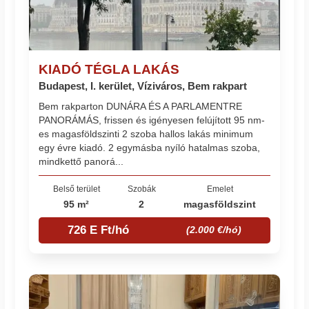
KIADÓ TÉGLA LAKÁS
Budapest, I. kerület, Víziváros, Bem rakpart
Bem rakparton DUNÁRA ÉS A PARLAMENTRE
PANORÁMÁS, frissen és igényesen felújított 95 nm-
es magasföldszinti 2 szoba hallos lakás minimum
egy évre kiadó. 2 egymásba nyíló hatalmas szoba,
mindkettő panorá...
Belső terület
Szobák
Emelet
95 m²
2
magasföldszint
726 E Ft/hó
(2.000 €/hó)