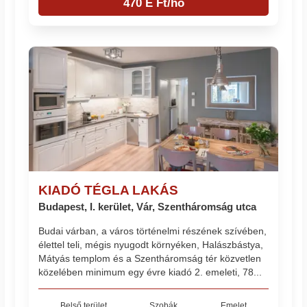
470 E Ft/hó
KIADÓ TÉGLA LAKÁS
Budapest, I. kerület, Vár, Szentháromság utca
Budai várban, a város történelmi részének szívében,
élettel teli, mégis nyugodt környéken, Halászbástya,
Mátyás templom és a Szentháromság tér közvetlen
közelében minimum egy évre kiadó 2. emeleti, 78...
Belső terület
Szobák
Emelet