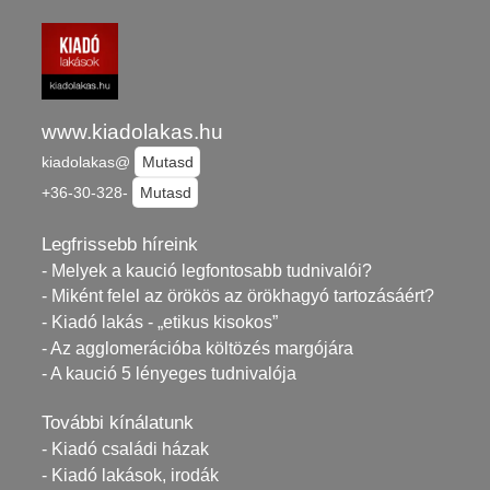
www.kiadolakas.hu
kiadolakas@
Mutasd
+36-30-328-
Mutasd
Legfrissebb híreink
- Melyek a kaució legfontosabb tudnivalói?
- Miként felel az örökös az örökhagyó tartozásáért?
- Kiadó lakás - „etikus kisokos”
- Az agglomerációba költözés margójára
- A kaució 5 lényeges tudnivalója
További kínálatunk
- Kiadó családi házak
- Kiadó lakások, irodák