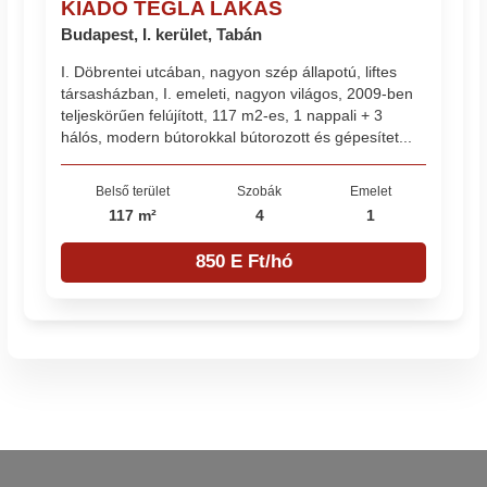
KIADÓ TÉGLA LAKÁS
Budapest, I. kerület, Tabán
I. Döbrentei utcában, nagyon szép állapotú, liftes
társasházban, I. emeleti, nagyon világos, 2009-ben
teljeskörűen felújított, 117 m2-es, 1 nappali + 3
hálós, modern bútorokkal bútorozott és gépesítet...
Belső terület
Szobák
Emelet
117 m²
4
1
850 E Ft/hó