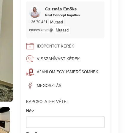
Csizmás Emőke
Real Concept Ingatlan
Mutasd
+36 70 421
Mutasd
emocsizmas@
IDŐPONTOT KÉREK
VISSZAHÍVÁST KÉREK
AJÁNLOM EGY ISMERŐSÖMNEK
MEGOSZTÁS
KAPCSOLATFELVÉTEL
Név