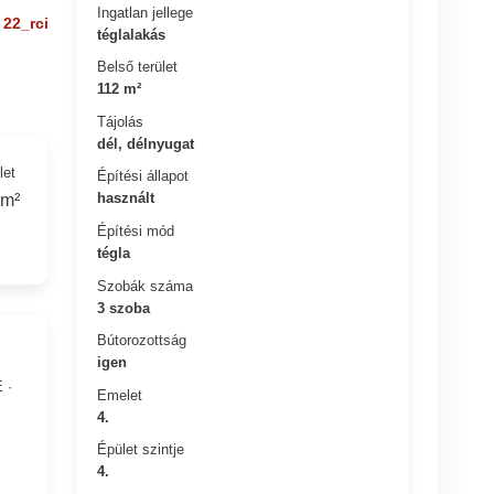
Ingatlan jellege
22_rci
téglalakás
Belső terület
112 m²
Tájolás
dél, délnyugat
let
Építési állapot
használt
 m²
Építési mód
tégla
Szobák száma
3 szoba
Bútorozottság
igen
 ·
Emelet
4.
Épület szintje
4.