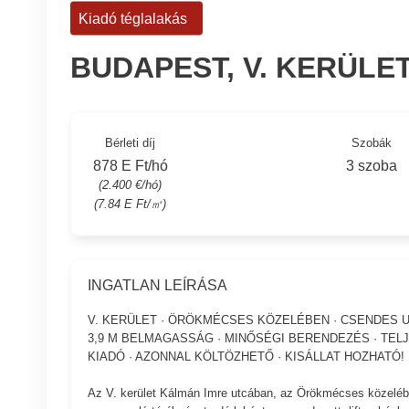
Kiadó téglalakás
BUDAPEST, V. KERÜLE
Bérleti díj
Szobák
878 E Ft/hó
3 szoba
(2.400 €/hó)
(7.84 E Ft/㎡)
INGATLAN LEÍRÁSA
V. KERÜLET · ÖRÖKMÉCSES KÖZELÉBEN · CSENDES UTCA
3,9 M BELMAGASSÁG · MINŐSÉGI BERENDEZÉS · TEL
KIADÓ · AZONNAL KÖLTÖZHETŐ · KISÁLLAT HOZHATÓ!
Az V. kerület Kálmán Imre utcában, az Örökmécses közelébe