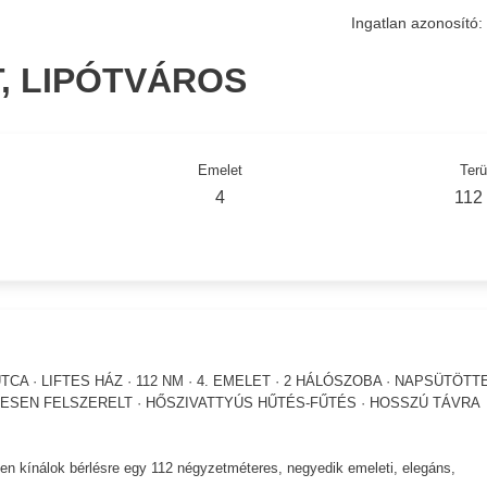
Ingatlan azonosító:
T, LIPÓTVÁROS
Emelet
Terü
4
112
 · LIFTES HÁZ · 112 NM · 4. EMELET · 2 HÁLÓSZOBA · NAPSÜTÖTTE
JESEN FELSZERELT · HŐSZIVATTYÚS HŰTÉS-FŰTÉS · HOSSZÚ TÁVRA
n kínálok bérlésre egy 112 négyzetméteres, negyedik emeleti, elegáns,