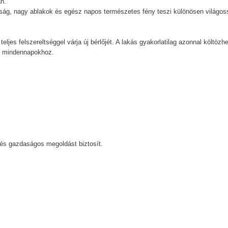
n.
sság, nagy ablakok és egész napos természetes fény teszi különösen világos
ljes felszereltséggel várja új bérlőjét. A lakás gyakorlatilag azonnal költözhe
es mindennapokhoz.
 és gazdaságos megoldást biztosít.