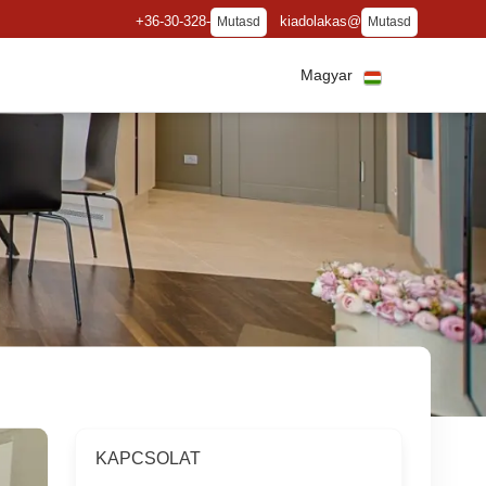
+36-30-328-
kiadolakas@
Mutasd
Mutasd
Magyar
KAPCSOLAT