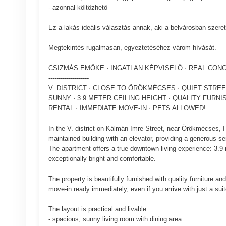
- azonnal költözhető
Ez a lakás ideális választás annak, aki a belvárosban szere
Megtekintés rugalmasan, egyeztetéséhez várom hívását.
CSIZMÁS EMŐKE · INGATLAN KÉPVISELŐ · REAL CON
--------------------
V. DISTRICT · CLOSE TO ÖRÖKMÉCSES · QUIET STREET
SUNNY · 3.9 METER CEILING HEIGHT · QUALITY FURN
RENTAL · IMMEDIATE MOVE-IN · PETS ALLOWED!
In the V. district on Kálmán Imre Street, near Örökmécses, I o
maintained building with an elevator, providing a generous s
The apartment offers a true downtown living experience: 3.9-m
exceptionally bright and comfortable.
The property is beautifully furnished with quality furniture a
move-in ready immediately, even if you arrive with just a sui
The layout is practical and livable:
- spacious, sunny living room with dining area