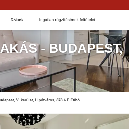
Ingatlan rögzítésének feltételei
Rólunk
AKÁS - BUDAPEST,
udapest, V. kerület, Lipótváros, 878.4 E Ft/hó