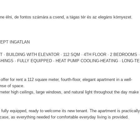
tne élni, de fontos számára a csend, a tágas tér és az elegáns környezet.
CEPT INGATLAN
 · BUILDING WITH ELEVATOR · 112 SQM · 4TH FLOOR · 2 BEDROOMS ·
ISHINGS · FULLY EQUIPPED · HEAT PUMP COOLING-HEATING · LONG-T
ffer for rent a 112 square meter, fourth-floor, elegant apartment in a well-
ense of space.
eter high ceilings, large windows, and natural light throughout the day make 
nd fully equipped, ready to welcome its new tenant. The apartment is practically
tcase, as everything needed for comfortable everyday living is provided.