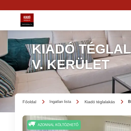
KIADÓ TÉGLAL
V. KERÜLET
Főoldal
Kiadó téglalakás
Ingatlan lista
B
AZONNAL KÖLTÖZHETŐ