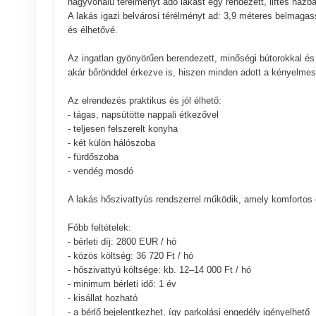
nagyvonalú térélményt adó lakást egy rendezett, liftes házba
A lakás igazi belvárosi térélményt ad: 3,9 méteres belmaga
és élhetővé.
Az ingatlan gyönyörűen berendezett, minőségi bútorokkal és te
akár bőrönddel érkezve is, hiszen minden adott a kényelm
Az elrendezés praktikus és jól élhető:
- tágas, napsütötte nappali étkezővel
- teljesen felszerelt konyha
- két külön hálószoba
- fürdőszoba
- vendég mosdó
A lakás hőszivattyús rendszerrel működik, amely komfortos
Főbb feltételek:
- bérleti díj: 2800 EUR / hó
- közös költség: 36 720 Ft / hó
- hőszivattyú költsége: kb. 12–14 000 Ft / hó
- minimum bérleti idő: 1 év
- kisállat hozható
- a bérlő bejelentkezhet, így parkolási engedély igényelhető