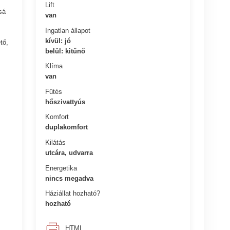
Lift
sá
van
Ingatlan állapot
kívül: jó
tő,
belül: kitűnő
Klíma
van
Fűtés
hőszivattyús
Komfort
duplakomfort
Kilátás
utcára, udvarra
Energetika
nincs megadva
Háziállat hozható?
hozható
HTML