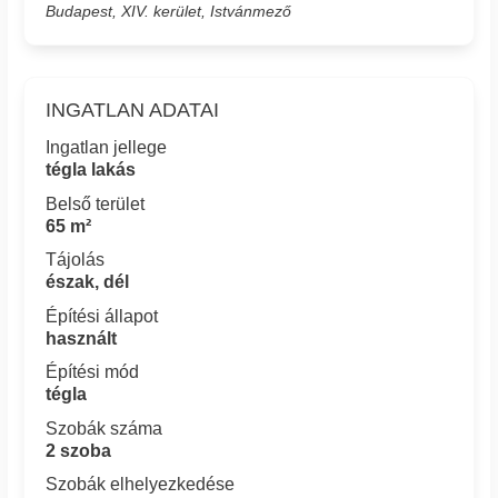
Budapest, XIV. kerület, Istvánmező
INGATLAN ADATAI
Ingatlan jellege
tégla lakás
Belső terület
65 m²
Tájolás
észak, dél
Építési állapot
használt
Építési mód
tégla
Szobák száma
2 szoba
Szobák elhelyezkedése