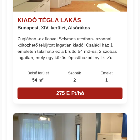
KIADÓ TÉGLA LAKÁS
Budapest, XIV. kerület, Alsórákos
Zuglóban -az Ilosvai Selymes utcában- azonnal
költözhető felújított ingatlan kiadó! Családi ház 1
emeletén található ez a bruttó 54 m2-es, 2 szobás
ingatlan, mely egy közös lépcsőházból nyílik. Zu...
Belső terület
Szobák
Emelet
54 m²
2
1
275 E Ft/hó