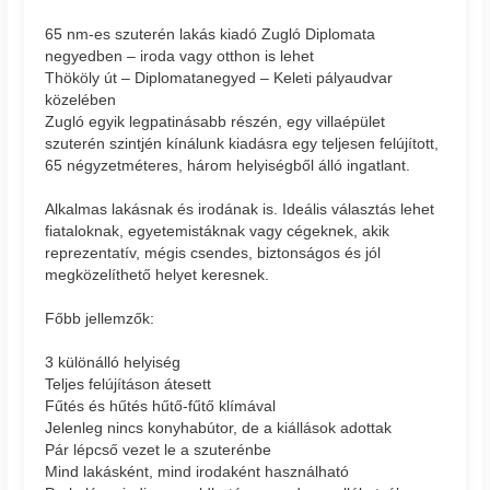
65 nm-es szuterén lakás kiadó Zugló Diplomata
negyedben – iroda vagy otthon is lehet
Thököly út – Diplomatanegyed – Keleti pályaudvar
közelében
Zugló egyik legpatinásabb részén, egy villaépület
szuterén szintjén kínálunk kiadásra egy teljesen felújított,
65 négyzetméteres, három helyiségből álló ingatlant.
Alkalmas lakásnak és irodának is. Ideális választás lehet
fiataloknak, egyetemistáknak vagy cégeknek, akik
reprezentatív, mégis csendes, biztonságos és jól
megközelíthető helyet keresnek.
Főbb jellemzők:
3 különálló helyiség
Teljes felújításon átesett
Fűtés és hűtés hűtő-fűtő klímával
Jelenleg nincs konyhabútor, de a kiállások adottak
Pár lépcső vezet le a szuterénbe
Mind lakásként, mind irodaként használható