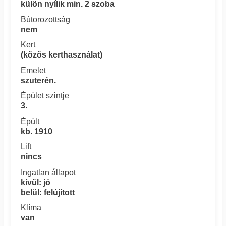
külön nyílik min. 2 szoba
Bútorozottság
nem
Kert
(közös kerthasználat)
Emelet
szuterén.
Épület szintje
3.
Épült
kb. 1910
Lift
nincs
Ingatlan állapot
kívül: jó
belül: felújított
Klíma
van