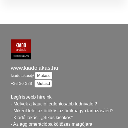
www.kiadolakas.hu
kiadolakas@
Mutasd
+36-30-328-
Mutasd
Legfrissebb híreink
- Melyek a kaució legfontosabb tudnivalói?
- Miként felel az örökös az örökhagyó tartozásáért?
- Kiadó lakás - „etikus kisokos”
- Az agglomerációba költözés margójára