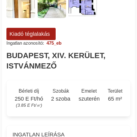
Kiadó téglalakás
Ingatlan azonosító:
475_eb
BUDAPEST, XIV. KERÜLET,
ISTVÁNMEZŐ
Bérleti díj
Szobák
Emelet
Terület
250 E Ft/hó
2 szoba
szuterén
65 m²
(3.85 E Ft/㎡)
INGATLAN LEÍRÁSA