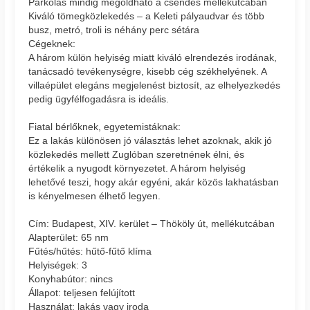
Parkolás mindig megoldható a csendes mellékutcában
Kiváló tömegközlekedés – a Keleti pályaudvar és több
busz, metró, troli is néhány perc sétára
Cégeknek:
A három külön helyiség miatt kiváló elrendezés irodának,
tanácsadó tevékenységre, kisebb cég székhelyének. A
villaépület elegáns megjelenést biztosít, az elhelyezkedés
pedig ügyfélfogadásra is ideális.
Fiatal bérlőknek, egyetemistáknak:
Ez a lakás különösen jó választás lehet azoknak, akik jó
közlekedés mellett Zuglóban szeretnének élni, és
értékelik a nyugodt környezetet. A három helyiség
lehetővé teszi, hogy akár egyéni, akár közös lakhatásban
is kényelmesen élhető legyen.
Cím: Budapest, XIV. kerület – Thököly út, mellékutcában
Alapterület: 65 nm
Fűtés/hűtés: hűtő-fűtő klíma
Helyiségek: 3
Konyhabútor: nincs
Állapot: teljesen felújított
Használat: lakás vagy iroda