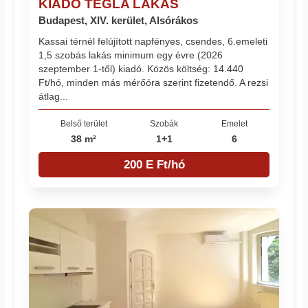
KIADÓ TÉGLA LAKÁS
Budapest, XIV. kerület, Alsórákos
Kassai térnél felújított napfényes, csendes, 6.emeleti
1,5 szobás lakás minimum egy évre (2026
szeptember 1-től) kiadó. Közös költség: 14.440
Ft/hó, minden más mérőóra szerint fizetendő. A rezsi
átlag...
Belső terület
Szobák
Emelet
38 m²
1+1
6
200 E Ft/hó