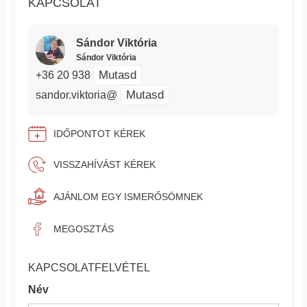
KAPCSOLAT
Sándor Viktória
Sándor Viktória
Mutasd
+36 20 938
Mutasd
sandor.viktoria@
IDŐPONTOT KÉREK
VISSZAHÍVÁST KÉREK
AJÁNLOM EGY ISMERŐSÖMNEK
MEGOSZTÁS
KAPCSOLATFELVÉTEL
Név