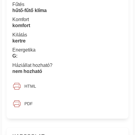
Fűtés
hűtő-fűtő klíma
Komfort
komfort
Kilátás
kertre
Energetika
G:
Háziállat hozható?
nem hozható
HTML
PDF