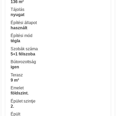
136 m²
Tájolás
nyugat
Építési állapot
használt
Építési mód
tégla
Szobák száma
5+1 félszoba
Bútorozottság
igen
Terasz
9 m²
Emelet
földszint.
Épület szintje
2.
Épült