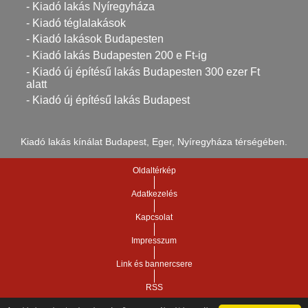
- Kiadó lakás Nyíregyháza
- Kiadó téglalakások
- Kiadó lakások Budapesten
- Kiadó lakás Budapesten 200 e Ft-ig
- Kiadó új építésű lakás Budapesten 300 ezer Ft
alatt
- Kiadó új építésű lakás Budapest
Kiadó lakás kínálat Budapest, Eger, Nyíregyháza térségében.
Oldaltérkép
Adatkezelés
Kapcsolat
Impresszum
Link és bannercsere
RSS