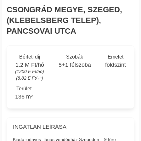
CSONGRÁD MEGYE, SZEGED,
(KLEBELSBERG TELEP),
PANCSOVAI UTCA
Bérleti díj
Szobák
Emelet
1.2 M Ft/hó
5+1 félszoba
földszint
(1200 E Ft/hó)
(8.82 E Ft/㎡)
Terület
136 m²
INGATLAN LEÍRÁSA
Kiadó igényes, tágas vendégház Szegeden – 9 főre