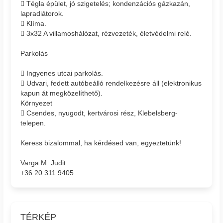
 Tégla épület, jó szigetelés; kondenzációs gázkazán,
lapradiátorok.
 Klíma.
 3x32 A villamoshálózat, rézvezeték, életvédelmi relé.
Parkolás
 Ingyenes utcai parkolás.
 Udvari, fedett autóbeálló rendelkezésre áll (elektronikus
kapun át megközelíthető).
Környezet
 Csendes, nyugodt, kertvárosi rész, Klebelsberg-
telepen.
Keress bizalommal, ha kérdésed van, egyeztetünk!
Varga M. Judit
+36 20 311 9405
TÉRKÉP