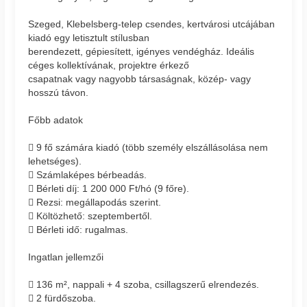
Szeged, Klebelsberg-telep csendes, kertvárosi utcájában
kiadó egy letisztult stílusban
berendezett, gépiesített, igényes vendégház. Ideális
céges kollektívának, projektre érkező
csapatnak vagy nagyobb társaságnak, közép- vagy
hosszú távon.
Főbb adatok
 9 fő számára kiadó (több személy elszállásolása nem
lehetséges).
 Számlaképes bérbeadás.
 Bérleti díj: 1 200 000 Ft/hó (9 főre).
 Rezsi: megállapodás szerint.
 Költözhető: szeptembertől.
 Bérleti idő: rugalmas.
Ingatlan jellemzői
 136 m², nappali + 4 szoba, csillagszerű elrendezés.
 2 fürdőszoba.