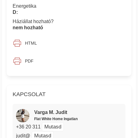
Energetika
D:
Háziállat hozható?
nem hozható
HTML
PDF
KAPCSOLAT
Varga M. Judit
Flat White Home Ingatlan
Mutasd
+36 20 311
Mutasd
judit@