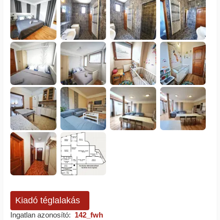
Kiadó téglalakás
Ingatlan azonosító:
142_fwh