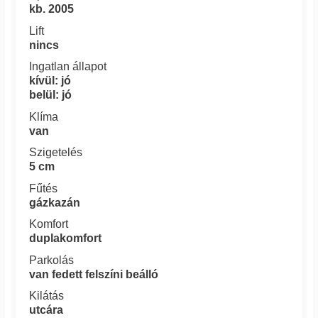
kb. 2005
Lift
nincs
Ingatlan állapot
kívül: jó
belül: jó
Klíma
van
Szigetelés
5 cm
Fűtés
gázkazán
Komfort
duplakomfort
Parkolás
van fedett felszíni beálló
Kilátás
utcára