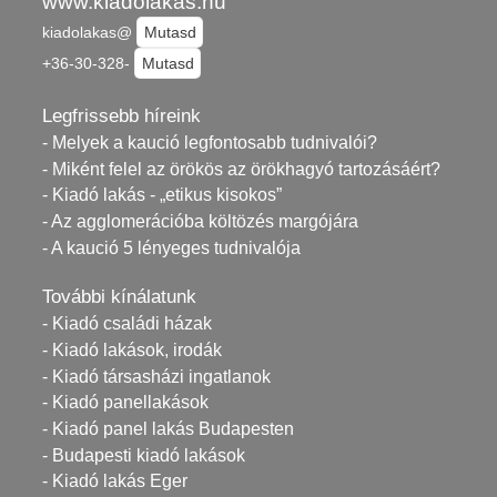
www.kiadolakas.hu
kiadolakas@
Mutasd
+36-30-328-
Mutasd
Legfrissebb híreink
- Melyek a kaució legfontosabb tudnivalói?
- Miként felel az örökös az örökhagyó tartozásáért?
- Kiadó lakás - „etikus kisokos”
- Az agglomerációba költözés margójára
- A kaució 5 lényeges tudnivalója
További kínálatunk
- Kiadó családi házak
- Kiadó lakások, irodák
- Kiadó társasházi ingatlanok
- Kiadó panellakások
- Kiadó panel lakás Budapesten
- Budapesti kiadó lakások
- Kiadó lakás Eger