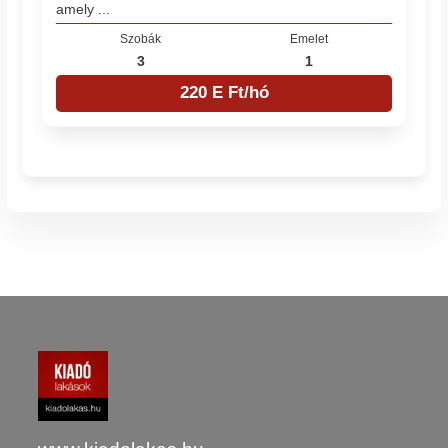
amely ...
Szobák
Emelet
3
1
220 E Ft/hó