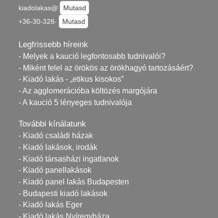
kiadolakas@
Mutasd
+36-30-328-
Mutasd
Legfrissebb híreink
- Melyek a kaució legfontosabb tudnivalói?
- Miként felel az örökös az örökhagyó tartozásáért?
- Kiadó lakás - „etikus kisokos”
- Az agglomerációba költözés margójára
- A kaució 5 lényeges tudnivalója
További kínálatunk
- Kiadó családi házak
- Kiadó lakások, irodák
- Kiadó társasházi ingatlanok
- Kiadó panellakások
- Kiadó panel lakás Budapesten
- Budapesti kiadó lakások
- Kiadó lakás Eger
- Kiadó lakás Nyíregyháza