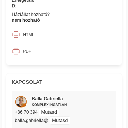
Energetika
D:
Háziállat hozható?
nem hozható
HTML
PDF
KAPCSOLAT
Balla Gabriella
KOMPLEX INGATLAN
Mutasd
+36 70 394
Mutasd
balla.gabriella@