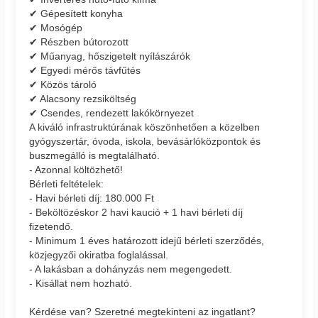
✔ Gépesített konyha
✔ Mosógép
✔ Részben bútorozott
✔ Műanyag, hőszigetelt nyílászárók
✔ Egyedi mérős távfűtés
✔ Közös tároló
✔ Alacsony rezsiköltség
✔ Csendes, rendezett lakókörnyezet
A kiváló infrastruktúrának köszönhetően a közelben
gyógyszertár, óvoda, iskola, bevásárlóközpontok és
buszmegálló is megtalálható.
- Azonnal költözhető!
Bérleti feltételek:
- Havi bérleti díj: 180.000 Ft
- Beköltözéskor 2 havi kaució + 1 havi bérleti díj
fizetendő.
- Minimum 1 éves határozott idejű bérleti szerződés,
közjegyzői okiratba foglalással.
- A lakásban a dohányzás nem megengedett.
- Kisállat nem hozható.
Kérdése van? Szeretné megtekinteni az ingatlant?