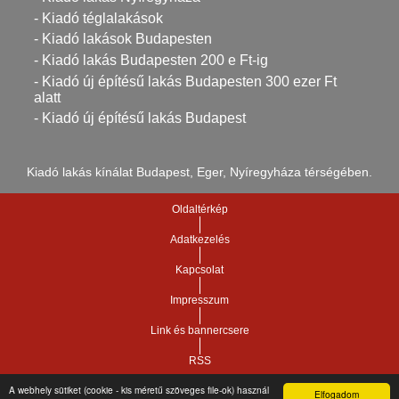
- Kiadó téglalakások
- Kiadó lakások Budapesten
- Kiadó lakás Budapesten 200 e Ft-ig
- Kiadó új építésű lakás Budapesten 300 ezer Ft
alatt
- Kiadó új építésű lakás Budapest
Kiadó lakás kínálat Budapest, Eger, Nyíregyháza térségében.
Oldaltérkép
Adatkezelés
Kapcsolat
Impresszum
Link és bannercsere
RSS
A webhely sütiket (cookie - kis méretű szöveges file-ok) használ
Elfogadom