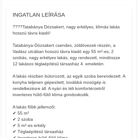
INGATLAN LEÍRÁSA
????Tatabánya Dózsakert, nagy erkélyes, klímás lakás
hosszú távra kiadó!
Tatabánya-Dózsakert csendes, zöldövezeti részén, a
Vadász utcában hosszú távra kiadó egy 55 m²-es, 2
szobás, nagy erkélyes lakás, egy rendezett, mindössze
12 lakásos téglaépítésű társasház 4. emeletén.
A lakás részben bútorozott, az egyik szoba berendezett. A
konyha teljesen gépesített, továbbá mosógép is
rendelkezésre áll. A nyári és téli komfortérzetről
inverteres hűtő-fűtő klíma gondoskodik.
A lakás főbb jellemzői:
✔ 55 m²
✔ 2 szoba
✔ 5 m²-es erkély
✔ Téglaépítésű társasház
✔ Inverteres hűtő-fűtő klíma