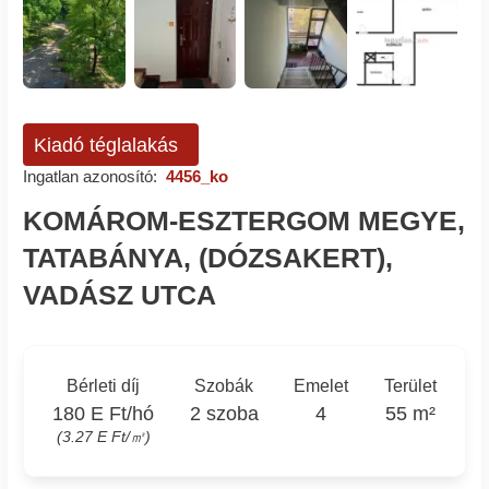
Kiadó téglalakás
Ingatlan azonosító:
4456_ko
KOMÁROM-ESZTERGOM MEGYE,
TATABÁNYA, (DÓZSAKERT),
VADÁSZ UTCA
Bérleti díj
Szobák
Emelet
Terület
180 E Ft/hó
2 szoba
4
55 m²
(3.27 E Ft/㎡)