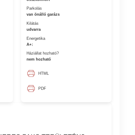
Parkolás
van önálló garázs
Kilátás
udvarra
Energetika
A+:
Háziállat hozható?
nem hozható
HTML
PDF