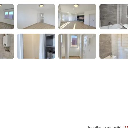
Ingatlan azonosító:
1