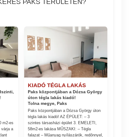
 KERES PAKS TERÜLETÉN?
KIADÓ TÉGLA LAKÁS
szinti,
Paks központjában a Dózsa György
!
úton tégla lakás kiadó!
Tolna megye, Paks
Paks központjában a Dózsa György úton
tégla lakás kiadó! AZ ÉPÜLET: – 3
0 m2-es
szintes társasházi épület 3. EMELETI,
 várja a
58m2-es lakása MŰSZAKI: – Tégla
tlant
falazat – Műanyag nyílászárók, redőnnyel,