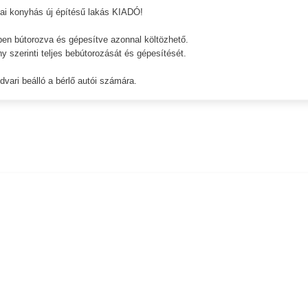
kai konyhás új építésű lakás KIADÓ!
ben bútorozva és gépesítve azonnal költözhető.
ny szerinti teljes bebútorozását és gépesítését.
dvari beálló a bérlő autói számára.