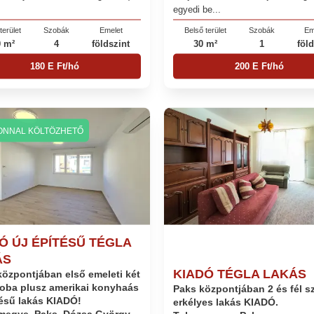
egyedi be...
terület
Szobák
Emelet
Belső terület
Szobák
Em
0 m²
4
földszint
30 m²
1
föld
180 E Ft/hó
200 E Ft/hó
ONNAL KÖLTÖZHETŐ
Ó ÚJ ÉPÍTÉSŰ TÉGLA
ÁS
KIADÓ TÉGLA LAKÁS
központjában első emeleti két
oba plusz amerikai konyhaás
Paks központjában 2 és fél s
tésű lakás KIADÓ!
erkélyes lakás KIADÓ.
megye, Paks, Dózsa György