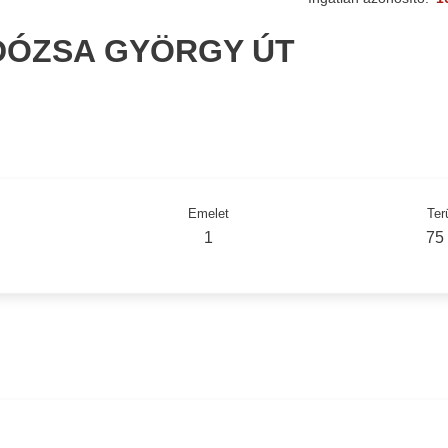
 DÓZSA GYÖRGY ÚT
Emelet
Ter
1
75