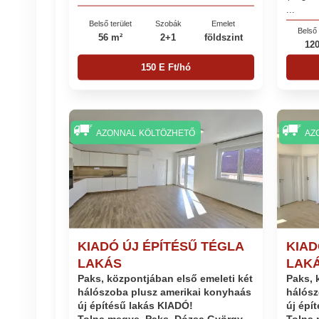
...
Belső terület
Szobák
Emelet
Belső 
56 m²
2+1
földszint
12
150 E Ft/hó
AZONNAL KÖLTÖZHETŐ
AZ
KIADÓ ÚJ ÉPÍTÉSŰ TÉGLA
KIAD
LAKÁS
LAK
Paks, központjában első emeleti két
Paks, 
hálószoba plusz amerikai konyhaás
hálósz
új építésű lakás KIADÓ!
új épí
Tolna megye, Paks, Dózsa György
Tolna 