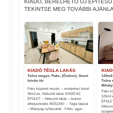
KIADÓ, BÉRELHETŐ ÚJ ÉPÍTÉSŰ
TEKINTSE MEG TOVÁBBI AJÁNLA
KIADÓ TÉGLA LAKÁS
KIAD
120m2-
Tolna megye, Paks, (Óváros), Szent
István tér
Tolna 
Mihály
Paks központi részén, – mindenhez közel-
Paks kö
56m2-es, földszinti lakás KIADÓ AZ
120m2-e
ÉPÜLET: – földszinti lakás – óvárosi
ÉPÜLET:
elhelyezkedés MŰSZAKI: – Tégla falazat
földszin
– Műanyag nyílászárók - Fűtés: egye...
(sziget