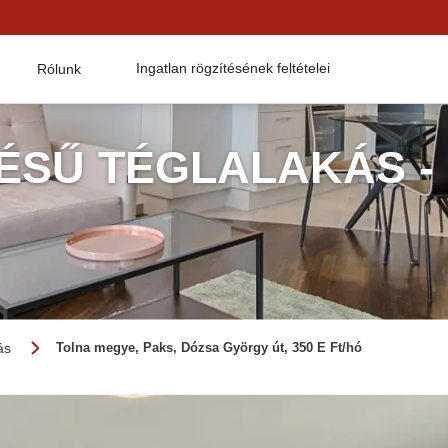
Ingatlan rögzítésének feltételei
Rólunk
TÉSŰ TÉGLALAKÁS -
ás
Tolna megye, Paks, Dózsa György út, 350 E Ft/hó