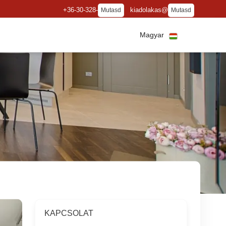
+36-30-328-
kiadolakas@
Mutasd
Mutasd
Magyar
KAPCSOLAT