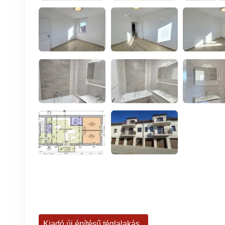
Kiadó új építésű téglalakás