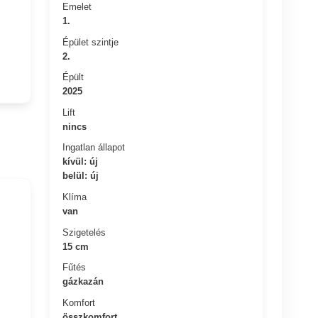
Emelet
1.
Épület szintje
2.
Épült
2025
Lift
nincs
Ingatlan állapot
kívül: új
belül: új
Klíma
van
Szigetelés
15 cm
Fűtés
gázkazán
Komfort
összkomfort