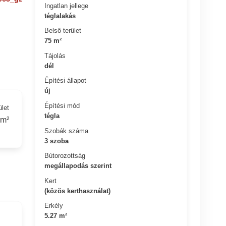
Ingatlan jellege
téglalakás
Belső terület
75 m²
Tájolás
dél
Építési állapot
új
Építési mód
ület
tégla
 m²
Szobák száma
3 szoba
Bútorozottság
megállapodás szerint
Kert
(közös kerthasználat)
Erkély
5.27 m²