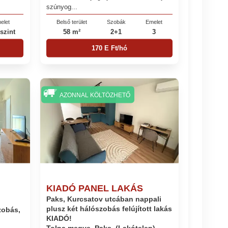
szúnyog...
elet
Belső terület
Szobák
Emelet
szint
58 m²
2+1
3
170 E Ft/hó
AZONNAL KÖLTÖZHETŐ
KIADÓ PANEL LAKÁS
Paks, Kurcsatov utcában nappali
plusz két hálószobás felújított lakás
zobás,
KIADÓ!
Tolna megye, Paks, (Lakótelep),