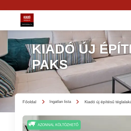
KIADÓ ÚJ ÉPÍ
PAKS
Főoldal
Kiadó új építésű téglalak
Ingatlan lista
AZONNAL KÖLTÖZHETŐ