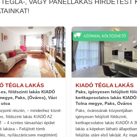
 TÉGLA-, VAGY PANELLAKÁS HIRDETÉST
TAINKAT!
AZONNAL KÖLTÖZHETŐ
Ó TÉGLA LAKÁS
KIADÓ TÉGLA LAKÁS
es, földszinti lakás KIADÓ
Paks, igényesen felújított föld
kertkapcsolatos lakás KIADÓ
megye, Paks, (Óváros), Váci
 utca
Tolna megye, Paks, Óváros
zponti részén, – mindenhez közel-
Paks, óvárosának központjában
s, földszinti lakás KIADÓ AZ
igényesen felújított földszinti,
 – 4 szintes társasházi épület
kertkapcsolatos lakás KIADÓ! A 3
ti lakása – Felújított tömb
lakás a képeken látható állapotban
elés, nyílászárócsere megtörtént)
felújítás utáni első lakóját. Az inga