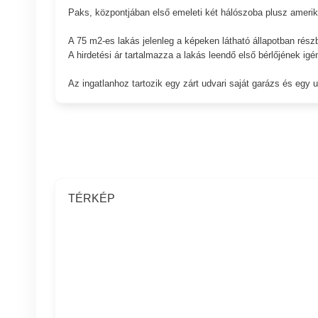
Paks, központjában első emeleti két hálószoba plusz ameri
A 75 m2-es lakás jelenleg a képeken látható állapotban rész
A hirdetési ár tartalmazza a lakás leendő első bérlőjének igé
Az ingatlanhoz tartozik egy zárt udvari saját garázs és egy u
TÉRKÉP