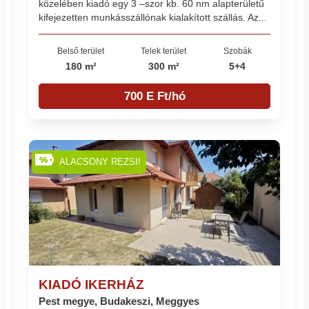
közelében kiadó egy 3 –szor kb. 60 nm alapterületű
kifejezetten munkásszállónak kialakított szállás. Az...
Belső terület
Telek terület
Szobák
180 m²
300 m²
5+4
700 E Ft/hó
ALACSONY REZSI!
KIADÓ IKERHÁZ
Pest megye, Budakeszi, Meggyes