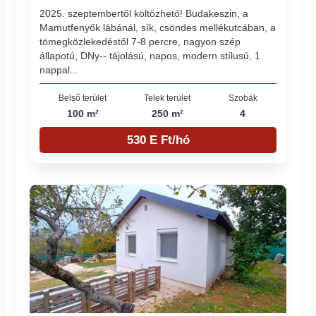
2025. szeptembertől költözhető! Budakeszin, a
Mamutfenyők lábánál, sík, csöndes mellékutcában, a
tömegközlekedéstől 7-8 percre, nagyon szép
állapotú, DNy-- tájolású, napos, modern stílusú, 1
nappal...
Belső terület
Telek terület
Szobák
100 m²
250 m²
4
530 E Ft/hó