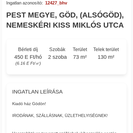
Ingatlan azonosító:
12427_bhv
PEST MEGYE, GÖD, (ALSÓGÖD),
NEMESKÉRI KISS MIKLÓS UTCA
Bérleti díj
Szobák
Terület
Telek terület
450 E Ft/hó
2 szoba
73 m²
130 m²
(6.16 E Ft/㎡)
INGATLAN LEÍRÁSA
Kiadó ház Gödön!
IRODÁNAK, SZÁLLÁSNAK, ÜZLETHELYISÉGNEK!