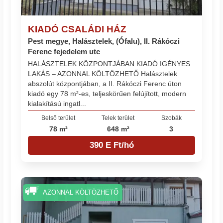
KIADÓ CSALÁDI HÁZ
Pest megye, Halásztelek, (Ófalu), II. Rákóczi
Ferenc fejedelem utc
HALÁSZTELEK KÖZPONTJÁBAN KIADÓ IGÉNYES
LAKÁS – AZONNAL KÖLTÖZHETŐ Halásztelek
abszolút központjában, a II. Rákóczi Ferenc úton
kiadó egy 78 m²-es, teljeskörűen felújított, modern
kialakítású ingatl...
Belső terület
Telek terület
Szobák
78 m²
648 m²
3
390 E Ft/hó
AZONNAL KÖLTÖZHETŐ