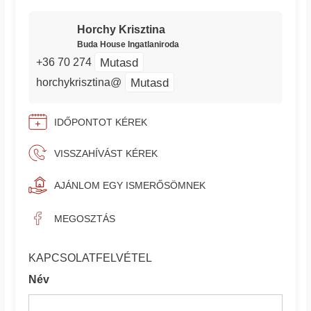
Horchy Krisztina
Buda House Ingatlaniroda
Mutasd
+36 70 274
Mutasd
horchykrisztina@
IDŐPONTOT KÉREK
VISSZAHÍVÁST KÉREK
AJÁNLOM EGY ISMERŐSÖMNEK
MEGOSZTÁS
KAPCSOLATFELVÉTEL
Név