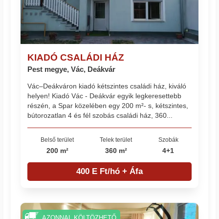
KIADÓ CSALÁDI HÁZ
Pest megye, Vác, Deákvár
Vác–Deákváron kiadó kétszintes családi ház, kiváló
helyen! Kiadó Vác - Deákvár egyik legkeresettebb
részén, a Spar közelében egy 200 m²- s, kétszintes,
bútorozatlan 4 és fél szobás családi ház, 360...
Belső terület
Telek terület
Szobák
200 m²
360 m²
4+1
400 E Ft/hó + Áfa
AZONNAL KÖLTÖZHETŐ