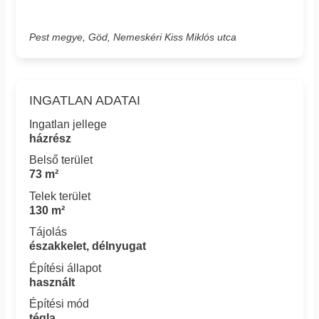
Pest megye, Göd, Nemeskéri Kiss Miklós utca
INGATLAN ADATAI
Ingatlan jellege
házrész
Belső terület
73 m²
Telek terület
130 m²
Tájolás
északkelet, délnyugat
Építési állapot
használt
Építési mód
tégla