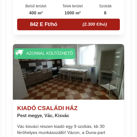
Belső terület
Telek terület
Szobák
400 m²
1000 m²
8
842 E Ft/hó
(2.300 €/hó)
AZONNAL KÖLTÖZHETŐ
KIADÓ CSALÁDI HÁZ
Pest megye, Vác, Kisvác
Vác kisváci részen kiadó egy 9 szobás, kb 30
férőhelyes munkásszálló! Vácon, a Duna-part