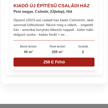
KIADÓ ÚJ ÉPÍTÉSŰ CSALÁDI HÁZ
Pest megye, Csömör, (Újtelep), Híd
Újszerű (2023-as) családi ház kiadó Csömörön, akár
azonnali költözéssel. Nézze meg a videót. - szigetelt
ház - amerikai konyhás-étkezős nappali - külön háló-
dolgozó szoba - kádas fürdő + wc ...
Belső terület
Telek terület
Szobák
45 m²
255 m²
2
259 E Ft/hó