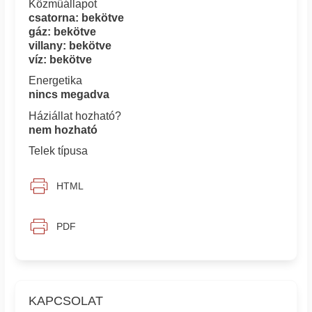
Közműállapot
csatorna: bekötve
gáz: bekötve
villany: bekötve
víz: bekötve
Energetika
nincs megadva
Háziállat hozható?
nem hozható
Telek típusa
HTML
PDF
KAPCSOLAT