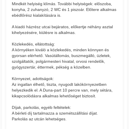
Mindkét helyiség klímás. További helyiségek: előszoba,
konyha, 2 zuhanyzó, 2 WC és 1 piszoár. Előtere alkalmas
ebédlőrész kialakítására is.
A kiadó házrész utcai bejáratos, előkertje néhány asztal
kihelyezésére, kiülésre is alkalmas.
Közlekedés, ellátottság:
A környéken kiváló a közlekedés, minden könnyen és
gyorsan elérhető. Vasútállomás, buszmegálló, üzletek,
szolgáltatók, polgármesteri hivatal, orvosi rendelők,
gyógyszertár, éttermek, pékség a közelben.
Környezet, adottságok:
Az ingatlan élhető, tiszta, nyugodt lakókörnyezetben
helyezkedik el. A Duna-part 10 percre van, mely sétára,
kikapcsolódásra alkalmas lehetőséget biztosít.
Díjak, parkolás, egyéb feltételek:
A bérleti díj tartalmazza a szemétszállítási díjat.
Parkolás az utcán lehetséges.