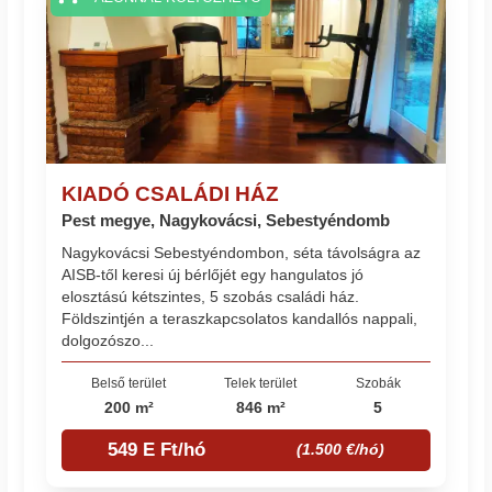
KIADÓ CSALÁDI HÁZ
Pest megye, Nagykovácsi, Sebestyéndomb
Nagykovácsi Sebestyéndombon, séta távolságra az
AISB-től keresi új bérlőjét egy hangulatos jó
elosztású kétszintes, 5 szobás családi ház.
Földszintjén a teraszkapcsolatos kandallós nappali,
dolgozószo...
Belső terület
Telek terület
Szobák
200 m²
846 m²
5
549 E Ft/hó
(1.500 €/hó)