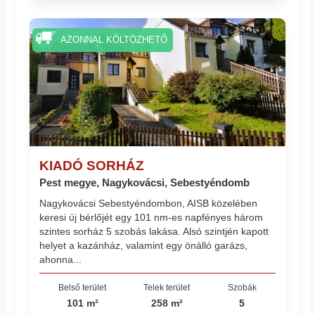
AZONNAL KÖLTÖZHETŐ
KIADÓ SORHÁZ
Pest megye, Nagykovácsi, Sebestyéndomb
Nagykovácsi Sebestyéndombon, AISB közelében
keresi új bérlőjét egy 101 nm-es napfényes három
szintes sorház 5 szobás lakása. Alsó szintjén kapott
helyet a kazánház, valamint egy önálló garázs,
ahonna...
Belső terület
Telek terület
Szobák
101 m²
258 m²
5