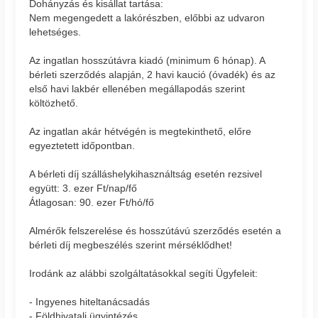
Dohányzás és kisállat tartása:
Nem megengedett a lakórészben, előbbi az udvaron
lehetséges.
Az ingatlan hosszútávra kiadó (minimum 6 hónap). A
bérleti szerződés alapján, 2 havi kaució (óvadék) és az
első havi lakbér ellenében megállapodás szerint
költözhető.
Az ingatlan akár hétvégén is megtekinthető, előre
egyeztetett időpontban.
A bérleti díj szálláshelykihasználtság esetén rezsivel
együtt: 3. ezer Ft/nap/fő
Átlagosan: 90. ezer Ft/hó/fő
Almérők felszerelése és hosszútávú szerződés esetén a
bérleti díj megbeszélés szerint mérséklődhet!
Irodánk az alábbi szolgáltatásokkal segíti Ügyfeleit:
- Ingyenes hiteltanácsadás
- Földhivatali ügyintézés