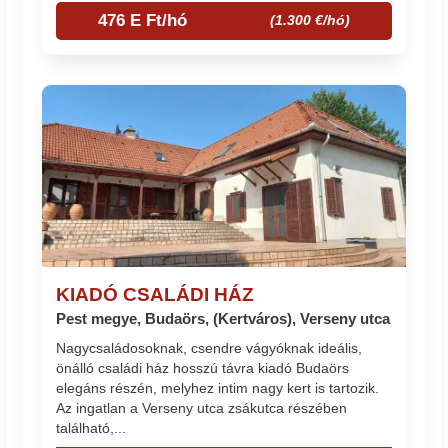
476 E Ft/hó
(1.300 €/hó)
KIADÓ CSALÁDI HÁZ
Pest megye, Budaörs, (Kertváros), Verseny utca
Nagycsaládosoknak, csendre vágyóknak ideális,
önálló családi ház hosszú távra kiadó Budaörs
elegáns részén, melyhez intim nagy kert is tartozik.
Az ingatlan a Verseny utca zsákutca részében
található,...