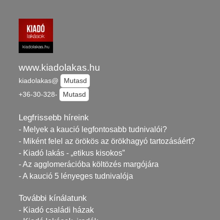
www.kiadolakas.hu
kiadolakas@
Mutasd
+36-30-328-
Mutasd
Legfrissebb híreink
- Melyek a kaució legfontosabb tudnivalói?
- Miként felel az örökös az örökhagyó tartozásáért?
- Kiadó lakás - „etikus kisokos”
- Az agglomerációba költözés margójára
- A kaució 5 lényeges tudnivalója
További kínálatunk
- Kiadó családi házak