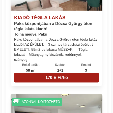
KIADÓ TÉGLA LAKÁS
Paks központjában a Dózsa György úton
tégla lakás kiadó!
Tolna megye, Paks
Paks központjában a Dózsa György úton tégla lakás
kiadó! AZ ÉPÜLET: – 3 szintes társasházi épület 3.
EMELETI, 58m2-es lakása MŰSZAKI: – Tégla
falazat – Műanyag nyílászárók, redőnnyel,
szúnyog...
Belső terület
Szobák
Emelet
58 m²
2+1
3
170 E Ft/hó
AZONNAL KÖLTÖZHETŐ