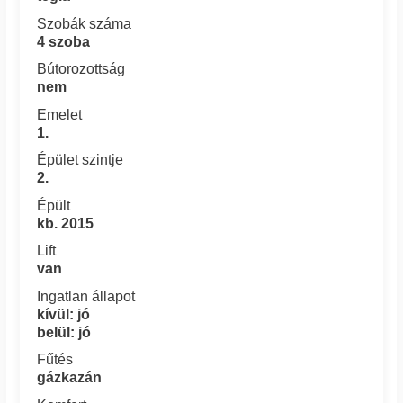
Szobák száma
4 szoba
Bútorozottság
nem
Emelet
1.
Épület szintje
2.
Épült
kb. 2015
Lift
van
Ingatlan állapot
kívül: jó
belül: jó
Fűtés
gázkazán