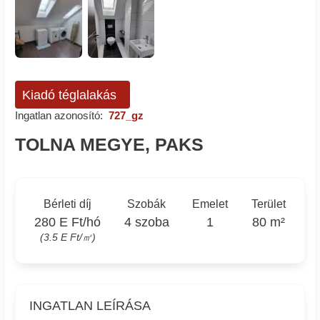
Kiadó téglalakás
Ingatlan azonosító:
727_gz
TOLNA MEGYE, PAKS
Bérleti díj
Szobák
Emelet
Terület
280 E Ft/hó
4 szoba
1
80 m²
(3.5 E Ft/㎡)
INGATLAN LEÍRÁSA