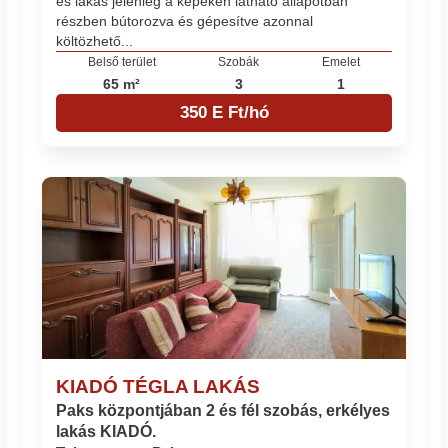
es lakás jelenleg a képeken látható állapotban
részben bútorozva és gépesítve azonnal
költözhető...
Belső terület
Szobák
Emelet
65 m²
3
1
350 E Ft/hó
KIADÓ TÉGLA LAKÁS
Paks központjában 2 és fél szobás, erkélyes
lakás KIADÓ.