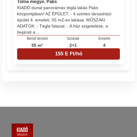
Tolna megye, Paks
KIADÓ dunai panorámás tégla lakás Paks
központjában! AZ ÉPÜLET: - 4 szintes társasházi
épület 4. emeleti, 55 m2-es lakása. MŰSZAKI
ADATOK: - Tégla falazat. - A ház szigetelése, a
bejárati a...
Belső terület
Szobák
Emelet
55 m²
2+1
4
155 E Ft/hó