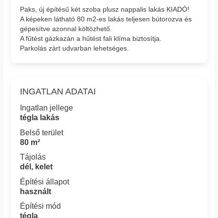
Paks, új építésű két szoba plusz nappalis lakás KIADÓ!
A képeken látható 80 m2-es lakás teljesen bútorozva és
gépesítve azonnal költözhető.
A fűtést gázkazán a hűtést fali klíma biztosítja.
Parkolás zárt udvarban lehetséges.
INGATLAN ADATAI
Ingatlan jellege
tégla lakás
Belső terület
80 m²
Tájolás
dél, kelet
Építési állapot
használt
Építési mód
tégla