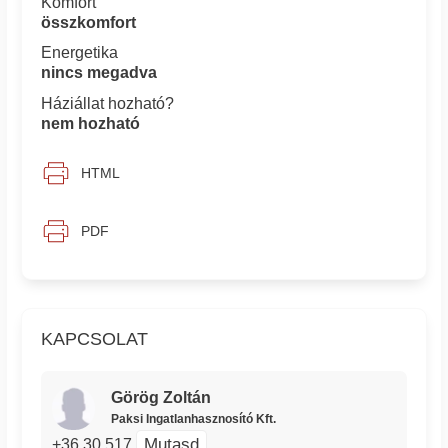
Komfort
összkomfort
Energetika
nincs megadva
Háziállat hozható?
nem hozható
HTML
PDF
KAPCSOLAT
Görög Zoltán
Paksi Ingatlanhasznosító Kft.
Mutasd
+36 30 517