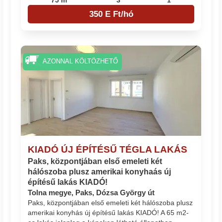
75 m²
3
1
350 E Ft/hó
AZONNAL KÖLTÖZHETŐ
KIADÓ ÚJ ÉPÍTÉSŰ TÉGLA LAKÁS
Paks, központjában első emeleti két
hálószoba plusz amerikai konyhaás új
építésű lakás KIADÓ!
Tolna megye, Paks, Dózsa György út
Paks, központjában első emeleti két hálószoba plusz
amerikai konyhás új építésű lakás KIADÓ! A 65 m2-