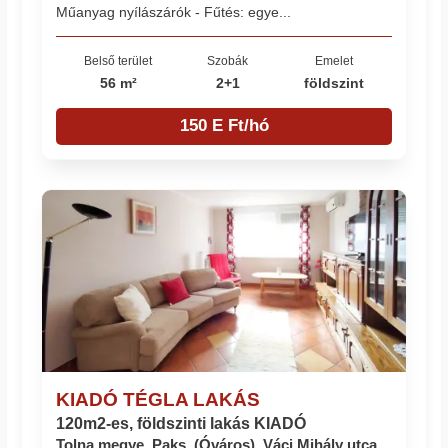
Műanyag nyílászárók - Fűtés: egye...
Belső terület
Szobák
Emelet
56 m²
2+1
földszint
150 E Ft/hó
KIADÓ TÉGLA LAKÁS
120m2-es, földszinti lakás KIADÓ
Tolna megye, Paks, (Óváros), Váci Mihály utca