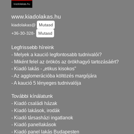
www.kiadolakas.hu
kiadolakas@
Mutasd
+36-30-328-
Mutasd
Legfrissebb híreink
- Melyek a kaució legfontosabb tudnivalói?
- Miként felel az örökös az örökhagyó tartozásáért?
- Kiadó lakás - „etikus kisokos”
- Az agglomerációba költözés margójára
- A kaució 5 lényeges tudnivalója
További kínálatunk
- Kiadó családi házak
- Kiadó lakások, irodák
- Kiadó társasházi ingatlanok
- Kiadó panellakások
- Kiadó panel lakás Budapesten