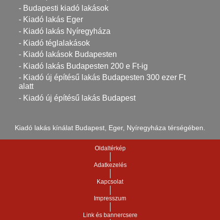
- Budapesti kiadó lakások
- Kiadó lakás Eger
- Kiadó lakás Nyíregyháza
- Kiadó téglalakások
- Kiadó lakások Budapesten
- Kiadó lakás Budapesten 200 e Ft-ig
- Kiadó új építésű lakás Budapesten 300 ezer Ft
alatt
- Kiadó új építésű lakás Budapest
Kiadó lakás kínálat Budapest, Eger, Nyíregyháza térségében.
Oldaltérkép
Adatkezelés
Kapcsolat
Impresszum
Link és bannercsere