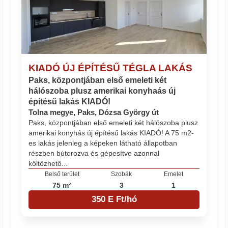
KIADÓ ÚJ ÉPÍTÉSŰ TÉGLA LAKÁS
Paks, központjában első emeleti két
hálószoba plusz amerikai konyhaás új
építésű lakás KIADÓ!
Tolna megye, Paks, Dózsa György út
Paks, központjában első emeleti két hálószoba plusz
amerikai konyhás új építésű lakás KIADÓ! A 75 m2-
es lakás jelenleg a képeken látható állapotban
részben bútorozva és gépesítve azonnal
költözhető...
Belső terület
Szobák
Emelet
75 m²
3
1
350 E Ft/hó