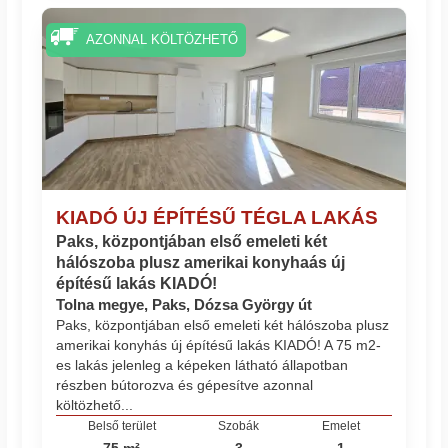
AZONNAL KÖLTÖZHETŐ
KIADÓ ÚJ ÉPÍTÉSŰ TÉGLA LAKÁS
Paks, központjában első emeleti két
hálószoba plusz amerikai konyhaás új
építésű lakás KIADÓ!
Tolna megye, Paks, Dózsa György út
Paks, központjában első emeleti két hálószoba plusz
amerikai konyhás új építésű lakás KIADÓ! A 75 m2-
es lakás jelenleg a képeken látható állapotban
részben bútorozva és gépesítve azonnal
költözhető...
Belső terület
Szobák
Emelet