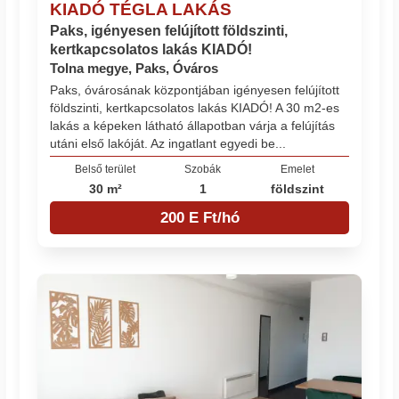
KIADÓ TÉGLA LAKÁS
Paks, igényesen felújított földszinti,
kertkapcsolatos lakás KIADÓ!
Tolna megye, Paks, Óváros
Paks, óvárosának központjában igényesen felújított
földszinti, kertkapcsolatos lakás KIADÓ! A 30 m2-es
lakás a képeken látható állapotban várja a felújítás
utáni első lakóját. Az ingatlant egyedi be...
Belső terület
Szobák
Emelet
30 m²
1
földszint
200 E Ft/hó