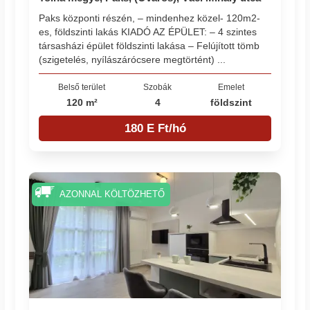
Paks központi részén, – mindenhez közel- 120m2-
es, földszinti lakás KIADÓ AZ ÉPÜLET: – 4 szintes
társasházi épület földszinti lakása – Felújított tömb
(szigetelés, nyílászárócsere megtörtént) ...
Belső terület
Szobák
Emelet
120 m²
4
földszint
180 E Ft/hó
AZONNAL KÖLTÖZHETŐ